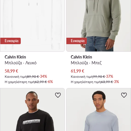
Ευκαιρία
Ευκαιρία
Calvin Klein
Calvin Klein
Μπλούζα · Λευκό
Μπλούζα · Μπεζ
Τρέχουσα τιμή
Τρέχουσα τιμή
58,99
€
61,99
€
Κανονική τιμή
89,90 €
-34%
Κανονική τιμή
99,90 €
-37%
Η χαμηλότερη τιμή
62,99 €
-6%
Η χαμηλότερη τιμή
63,99 €
-3%