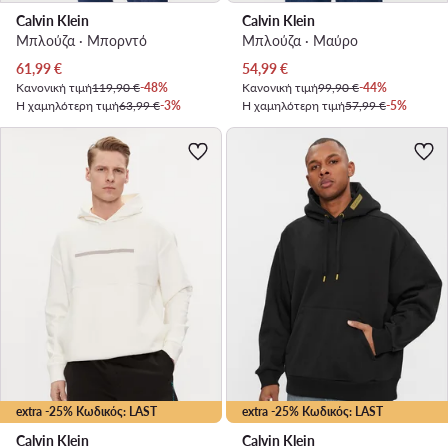
Calvin Klein
Calvin Klein
Μπλούζα · Μπορντό
Μπλούζα · Μαύρο
Τρέχουσα τιμή
Τρέχουσα τιμή
61,99
€
54,99
€
Κανονική τιμή
119,90 €
-48%
Κανονική τιμή
99,90 €
-44%
Η χαμηλότερη τιμή
63,99 €
-3%
Η χαμηλότερη τιμή
57,99 €
-5%
extra -25% Κωδικός: LAST
extra -25% Κωδικός: LAST
Calvin Klein
Calvin Klein