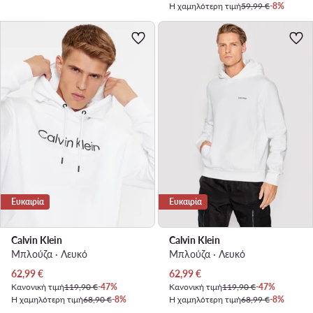
Η χαμηλότερη τιμή
59,99 €
-8%
Ευκαιρία
Ευκαιρία
Calvin Klein
Calvin Klein
Μπλούζα · Λευκό
Μπλούζα · Λευκό
Τρέχουσα τιμή
Τρέχουσα τιμή
62,99
€
62,99
€
Κανονική τιμή
119,90 €
-47%
Κανονική τιμή
119,90 €
-47%
Η χαμηλότερη τιμή
68,90 €
-8%
Η χαμηλότερη τιμή
68,99 €
-8%