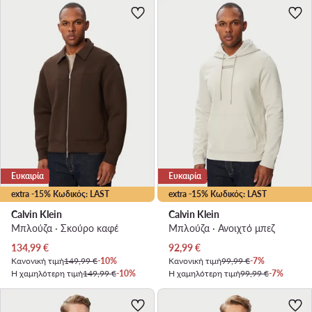
Ευκαιρία
Ευκαιρία
extra -15% Κωδικός: LAST
extra -15% Κωδικός: LAST
Calvin Klein
Calvin Klein
Μπλούζα · Σκούρο καφέ
Μπλούζα · Ανοιχτό μπεζ
Τρέχουσα τιμή
Τρέχουσα τιμή
134,99
€
92,99
€
Κανονική τιμή
149,99 €
-10%
Κανονική τιμή
99,99 €
-7%
Η χαμηλότερη τιμή
149,99 €
-10%
Η χαμηλότερη τιμή
99,99 €
-7%