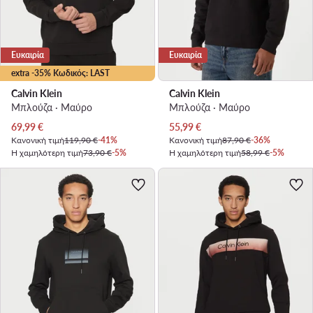
Ευκαιρία
Ευκαιρία
extra -35% Κωδικός: LAST
Calvin Klein
Calvin Klein
Μπλούζα · Μαύρο
Μπλούζα · Μαύρο
Τρέχουσα τιμή
Τρέχουσα τιμή
69,99
€
55,99
€
Κανονική τιμή
119,90 €
-41%
Κανονική τιμή
87,90 €
-36%
Η χαμηλότερη τιμή
73,90 €
-5%
Η χαμηλότερη τιμή
58,99 €
-5%