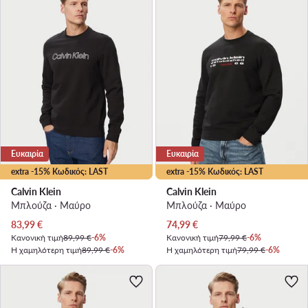
Ευκαιρία
Ευκαιρία
extra -15% Κωδικός: LAST
extra -15% Κωδικός: LAST
Calvin Klein
Calvin Klein
Μπλούζα · Μαύρο
Μπλούζα · Μαύρο
Τρέχουσα τιμή
Τρέχουσα τιμή
83,99
€
74,99
€
Κανονική τιμή
89,99 €
-6%
Κανονική τιμή
79,99 €
-6%
Η χαμηλότερη τιμή
89,99 €
-6%
Η χαμηλότερη τιμή
79,99 €
-6%