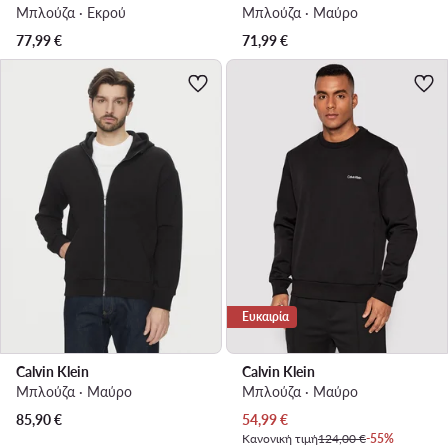
Μπλούζα · Εκρού
Μπλούζα · Μαύρο
77,99
€
71,99
€
Ευκαιρία
Calvin Klein
Calvin Klein
Μπλούζα · Μαύρο
Μπλούζα · Μαύρο
Τρέχουσα τιμή
85,90
€
54,99
€
Κανονική τιμή
124,00 €
-55%