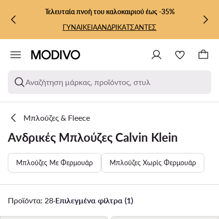
ΜΕΤΆΒΑΣΗ ΣΤΟ ΚΎΡΙΟ ΠΕΡΙΕΧΌΜΕΝΟ
ΜΕΤΆΒΑΣΗ ΣΤΗΝ ΑΝΑΖΉΤΗΣΗ
Τελευταία πνοή του καλοκαιριού έως -35%
ΓΥΝΑΙΚΕΙΑ
ΑΝΔΡΙΚΑ
ΤΣΑΝΤΕΣ
Αναζήτηση μάρκας, προϊόντος, στυλ
Μπλούζες & Fleece
Ανδρικές Μπλούζες Calvin Klein
Μπλούζες Με Φερμουάρ
Μπλούζες Χωρίς Φερμουάρ
Προϊόντα: 28
·
Επιλεγμένα φίλτρα (1)