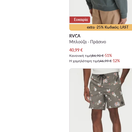
Ευκαιρία
extra -25% Κωδικός: LAST
RVCA
Μπλούζα · Πράσινο
Τρέχουσα τιμή
40,99
€
Κανονική τιμή
84,90 €
-51%
Η χαμηλότερη τιμή
46,99 €
-12%