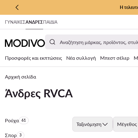
Η τελευτ
ΜΕΤΆΒΑΣΗ ΣΤΟ ΚΎΡΙΟ ΠΕΡΙΕΧΌΜΕΝΟ
ΓΥΝΑΊΚΕΣ
ΑΝΔΡΕΣ
ΠΑΙΔΙΑ
ΜΕΤΆΒΑΣΗ ΣΤΗΝ ΑΝΑΖΉΤΗΣΗ
Προσφορές και εκπτώσεις
Νέα συλλογή
Μπεστ σέλερ
Μ
Αρχική σελίδα
Άνδρες RVCA
Ρούχα
Αριθμός προϊόντων:
61
Ταξινόμηση
Μέγεθος
Σπορ
Αριθμός προϊόντων:
3