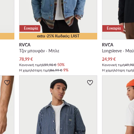
Ευκαιρία
Ευκαιρία
extra -25% Κωδικός: LAST
RVCA
RVCA
Τζιν μπουφάν · Μπλε
Longsleeve · Μα
Τρέχουσα τιμή
Τρέχουσα τιμή
78,99
€
24,99
€
Κανονική τιμή
159,90 €
-50%
Κανονική τιμή
49,90
Η χαμηλότερη τιμή
86,99 €
-9%
Η χαμηλότερη τιμή