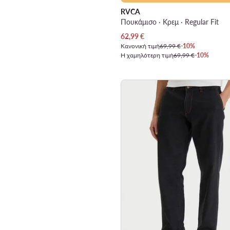
RVCA
Πουκάμισο · Κρεμ · Regular Fit
Τρέχουσα τιμή
62,99
€
Κανονική τιμή
69,99 €
-10%
Η χαμηλότερη τιμή
69,99 €
-10%