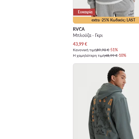
Ευκαιρία
extra -25% Κωδικός: LAST
RVCA
Μπλούζα · Γκρι
Τρέχουσα τιμή
43,99
€
Κανονική τιμή
89,90 €
-51%
Η χαμηλότερη τιμή
48,99 €
-10%