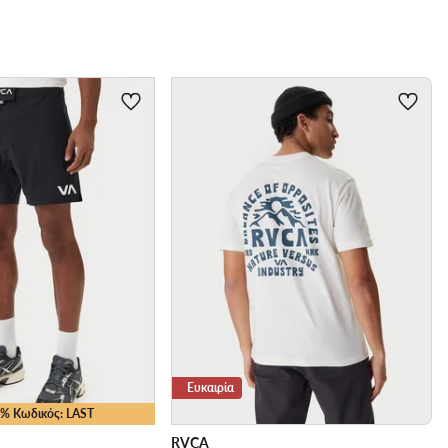
Ευκαιρία
35% Κωδικός: LAST
RVCA