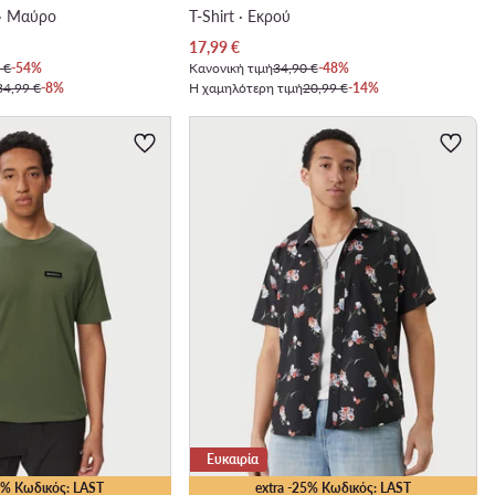
 · Μαύρο
T-Shirt · Εκρού
Τρέχουσα τιμή
17,99
€
 €
-54%
Κανονική τιμή
34,90 €
-48%
34,99 €
-8%
Η χαμηλότερη τιμή
20,99 €
-14%
Ευκαιρία
25% Κωδικός: LAST
extra -25% Κωδικός: LAST