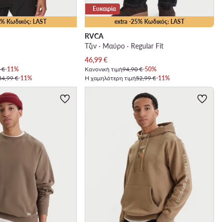
Ευκαιρία
25% Κωδικός: LAST
extra -25% Κωδικός: LAST
RVCA
Τζιν · Μαύρο · Regular Fit
Τρέχουσα τιμή
46,99
€
 €
-11%
Κανονική τιμή
94,90 €
-50%
34,99 €
-11%
Η χαμηλότερη τιμή
52,99 €
-11%