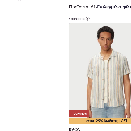
Προϊόντα: 61
·
Επιλεγμένα φίλτ
Sponsored
Ευκαιρία
extra -25% Κωδικός: LAST
RVCA