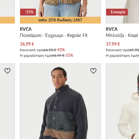
-15%
Ευκαιρία
extra -25% Κωδικός: LAST
RVCA
RVCA
Πουκάμισο · Έγχρωμο · Regular Fit
Μπλούζα · Καφέ
Τρέχουσα τιμή
Τρέχουσα τιμή
36,99
€
37,99
€
Κανονική τιμή
64,90 €
-43%
Κανονική τιμή
69,90
Η χαμηλότερη τιμή
43,99 €
-15%
Η χαμηλότερη τιμή