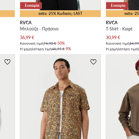
Ευκαιρία
Ευκαιρία
extra -25% Κωδικός: LAST
extra -
RVCA
RVCA
Μπλούζα · Πράσινο
T-Shirt · Καφέ
Τρέχουσα τιμή
Τρέχουσα τιμή
36,99
€
30,99
€
Κανονική τιμή
74,90 €
-50%
Κανονική τιμή
34,99
Η χαμηλότερη τιμή
40,99 €
-9%
Η χαμηλότερη τιμή