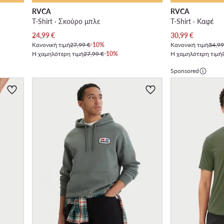
RVCA
RVCA
T-Shirt · Σκούρο μπλε
T-Shirt · Καφέ
Τρέχουσα τιμή
Τρέχουσα τιμή
24,99
€
30,99
€
Κανονική τιμή
27,99 €
-10%
Κανονική τιμή
34,99
Η χαμηλότερη τιμή
27,99 €
-10%
Η χαμηλότερη τιμή
Sponsored