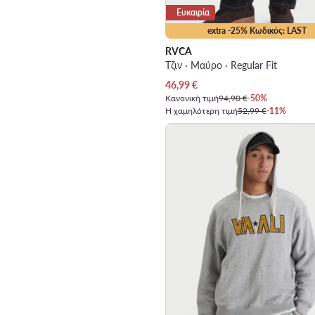
Ευκαιρία
extra -25% Κωδικός: LAST
RVCA
Τζιν · Μαύρο · Regular Fit
Τρέχουσα τιμή
46,99
€
Κανονική τιμή
94,90 €
-50%
Η χαμηλότερη τιμή
52,99 €
-11%