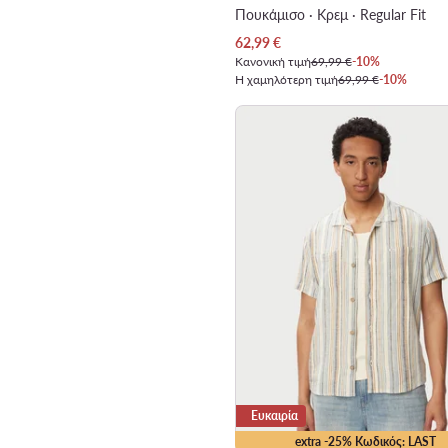
Πουκάμισο · Κρεμ · Regular Fit
Τρέχουσα τιμή
62,99
€
Κανονική τιμή
69,99 €
-10%
Η χαμηλότερη τιμή
69,99 €
-10%
Ευκαιρία
extra -25% Κωδικός: LAST