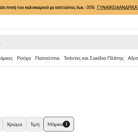
αία πνοή του καλοκαιριού με εκπτώσεις έως -35%
ΓΥΝΑΙΚΕΙΑ
ΑΝΔΡΙΚΑ
άρκες
Ρούχα
Παπούτσια
Τσάντες και Σακίδια Πλάτης
Αξε
Χρώμα
Τιμή
Μάρκα
1