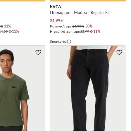
RVCA
Πουκάμισο · Μαύρο · Regular Fit
Τρέχουσα τιμή
31,99
€
 €
-11%
Κανονική τιμή
64,99 €
-50%
34,99 €
-11%
Η χαμηλότερη τιμή
35,99 €
-11%
Sponsored