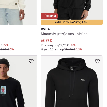
Ευκαιρία
extra -25% Κωδικός: LAST
RVCA
Μπουφάν μεταβατικό · Μαύρο
Τρέχουσα τιμή
68,99
€
 €
-22%
Κανονική τιμή
99,90 €
-30%
61,99 €
-6%
Η χαμηλότερη τιμή
76,99 €
-10%