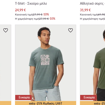
T-Shirt · Σκούρο μπλε
Αθλητικό σορτς
Τρέχουσα τιμή
Τρέχουσα τιμή
24,99
€
31,99
€
Κανονική τιμή
27,99 €
-10%
Κανονική τιμή
69,90
Η χαμηλότερη τιμή
27,99 €
-10%
Η χαμηλότερη τιμή
Ευκαιρία
Ευκαιρία
extra -25% Κωδικός: LAST
extra -