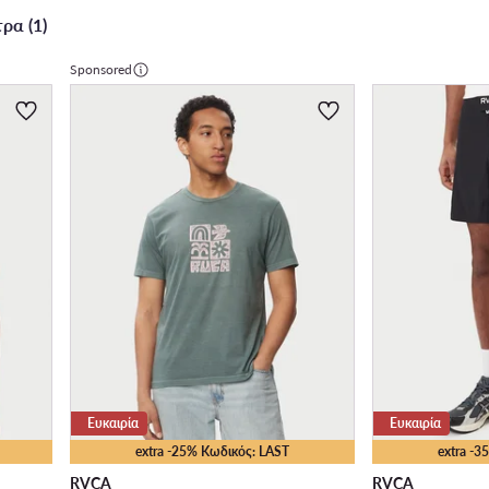
ρα (1)
Sponsored
Ευκαιρία
Ευκαιρία
extra -25% Κωδικός: LAST
extra -
RVCA
RVCA