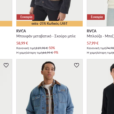
Ευκαιρία
Ευκαιρία
extra -25% Κωδικός: LAST
RVCA
RVCA
Μπουφάν μεταβατικό · Σκούρο μπλε
Μπλούζα · Μπεζ
Τρέχουσα τιμή
Τρέχουσα τιμή
58,99
€
57,99
€
Κανονική τιμή
119,90 €
-50%
Κανονική τιμή
74,90
Η χαμηλότερη τιμή
64,99 €
-9%
Η χαμηλότερη τιμή