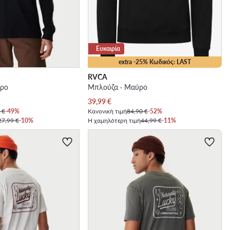
Ευκαιρία
extra -25% Κωδικός: LAST
RVCA
ύρο
Μπλούζα · Μαύρο
Τρέχουσα τιμή
39,99
€
 €
-49%
Κανονική τιμή
84,90 €
-52%
27,99 €
-10%
Η χαμηλότερη τιμή
44,99 €
-11%