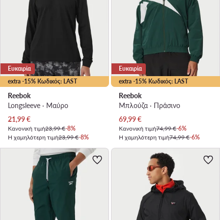
Ευκαιρία
Ευκαιρία
extra -15% Κωδικός: LAST
extra -15% Κωδικός: LAST
Reebok
Reebok
Longsleeve · Μαύρο
Μπλούζα · Πράσινο
Τρέχουσα τιμή
Τρέχουσα τιμή
21,99
€
69,99
€
Κανονική τιμή
23,99 €
-8%
Κανονική τιμή
74,99 €
-6%
Η χαμηλότερη τιμή
23,99 €
-8%
Η χαμηλότερη τιμή
74,99 €
-6%