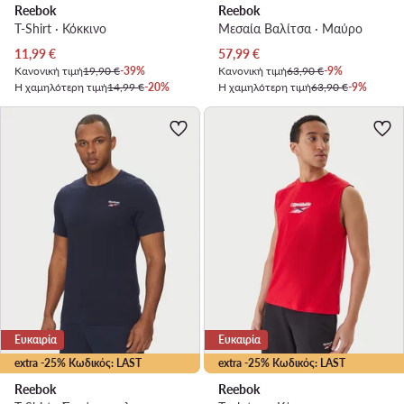
Reebok
Reebok
T-Shirt · Κόκκινο
Μεσαία Βαλίτσα · Μαύρο
Τρέχουσα τιμή
Τρέχουσα τιμή
11,99
€
57,99
€
Κανονική τιμή
19,90 €
-39%
Κανονική τιμή
63,90 €
-9%
Η χαμηλότερη τιμή
14,99 €
-20%
Η χαμηλότερη τιμή
63,90 €
-9%
Ευκαιρία
Ευκαιρία
extra -25% Κωδικός: LAST
extra -25% Κωδικός: LAST
Reebok
Reebok