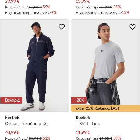
Τρέχουσα τιμή
Τρέχουσα τιμή
29,99
€
15,99
€
Κανονική τιμή
66,90 €
-55%
Κανονική τιμή
35,90 €
-55%
Η χαμηλότερη τιμή
32,99 €
-9%
Η χαμηλότερη τιμή
18,99 €
-15%
Ευκαιρία
-20%
extra -25% Κωδικός: LAST
Reebok
Reebok
Φόρμα · Σκούρο μπλε
T-Shirt · Γκρι
Τρέχουσα τιμή
Τρέχουσα τιμή
40,99
€
11,99
€
Κανονική τιμή
83,90 €
-51%
Κανονική τιμή
19,90 €
-39%