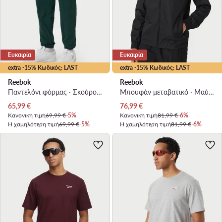
Ευκαιρία
Ευκαιρία
extra -15% Κωδικός: LAST
extra -15% Κωδικός: LAST
Reebok
Reebok
Παντελόνι φόρμας · Σκούρο πράσινο · Regular Fit
Μπουφάν μεταβατικό · Μαύρο
Τρέχουσα τιμή
Τρέχουσα τιμή
65,99
€
76,99
€
Κανονική τιμή
69,99 €
-5%
Κανονική τιμή
81,99 €
-6%
Η χαμηλότερη τιμή
69,99 €
-5%
Η χαμηλότερη τιμή
81,99 €
-6%