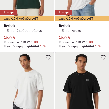
Ευκαιρία
Ευκαιρία
extra -15% Κωδικός: LAST
extra -15% Κωδικός: LAST
Reebok
Reebok
T-Shirt · Σκούρο πράσινο
T-Shirt · Λευκό
Τρέχουσα τιμή
Τρέχουσα τιμή
16,99
€
16,99
€
Κανονική τιμή
18,99 €
-10%
Κανονική τιμή
18,99 €
-10%
Η χαμηλότερη τιμή
18,99 €
-10%
Η χαμηλότερη τιμή
18,99 €
-10%