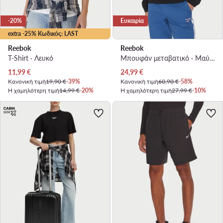
-20%
Ευκαιρία
extra -25% Κωδικός: LAST
Reebok
Reebok
T-Shirt · Λευκό
Μπουφάν μεταβατικό · Μαύρο
Τρέχουσα τιμή
Τρέχουσα τιμή
11,99
€
24,99
€
Κανονική τιμή
19,90 €
-39%
Κανονική τιμή
60,90 €
-58%
Η χαμηλότερη τιμή
14,99 €
-20%
Η χαμηλότερη τιμή
27,99 €
-10%