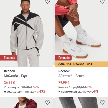
Ευκαιρία
Ευκαιρία
extra -15% Κωδικός: LAST
Reebok
Reebok
Μπλούζα · Γκρι
Αθλητικά · Λευκό
Τρέχουσα τιμή
Τρέχουσα τιμή
36,99
€
79,99
€
Κανονική τιμή
90,90 €
-59%
Κανονική τιμή
87,90 €
-8%
Η χαμηλότερη τιμή
42,99 €
-13%
Η χαμηλότερη τιμή
87,90 €
-8%