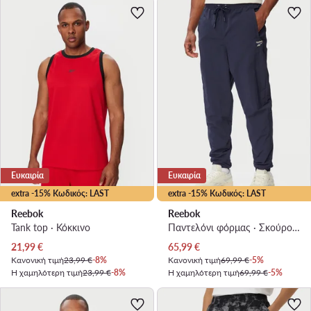
Ευκαιρία
Ευκαιρία
extra -15% Κωδικός: LAST
extra -15% Κωδικός: LAST
Reebok
Reebok
Tank top · Κόκκινο
Παντελόνι φόρμας · Σκούρο μπλε · Regular Fit
Τρέχουσα τιμή
Τρέχουσα τιμή
21,99
€
65,99
€
Κανονική τιμή
23,99 €
-8%
Κανονική τιμή
69,99 €
-5%
Η χαμηλότερη τιμή
23,99 €
-8%
Η χαμηλότερη τιμή
69,99 €
-5%