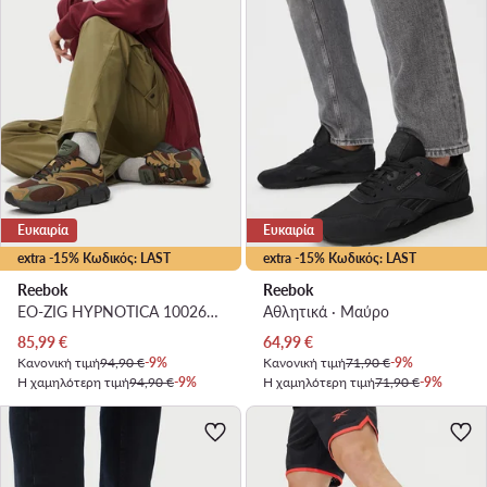
Ευκαιρία
Ευκαιρία
extra -15% Κωδικός: LAST
extra -15% Κωδικός: LAST
Reebok
Reebok
EO-ZIG HYPNOTICA 100263343 · Παπούτσια για Τρέξιμο
Αθλητικά · Μαύρο
Τρέχουσα τιμή
Τρέχουσα τιμή
85,99
€
64,99
€
Κανονική τιμή
94,90 €
-9%
Κανονική τιμή
71,90 €
-9%
Η χαμηλότερη τιμή
94,90 €
-9%
Η χαμηλότερη τιμή
71,90 €
-9%