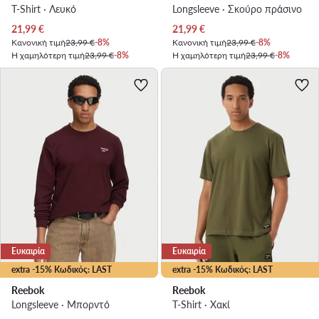
T-Shirt · Λευκό
Longsleeve · Σκούρο πράσινο
Τρέχουσα τιμή
Τρέχουσα τιμή
21,99
€
21,99
€
Κανονική τιμή
23,99 €
-8%
Κανονική τιμή
23,99 €
-8%
Η χαμηλότερη τιμή
23,99 €
-8%
Η χαμηλότερη τιμή
23,99 €
-8%
Ευκαιρία
Ευκαιρία
extra -15% Κωδικός: LAST
extra -15% Κωδικός: LAST
Reebok
Reebok
Longsleeve · Μπορντό
T-Shirt · Χακί