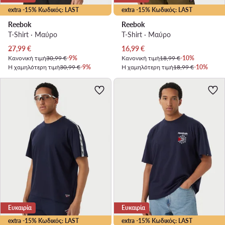
extra -15% Κωδικός: LAST
extra -15% Κωδικός: LAST
Reebok
Reebok
T-Shirt · Μαύρο
T-Shirt · Μαύρο
Τρέχουσα τιμή
Τρέχουσα τιμή
27,99
€
16,99
€
Κανονική τιμή
30,99 €
-9%
Κανονική τιμή
18,99 €
-10%
Η χαμηλότερη τιμή
30,99 €
-9%
Η χαμηλότερη τιμή
18,99 €
-10%
Ευκαιρία
Ευκαιρία
extra -15% Κωδικός: LAST
extra -15% Κωδικός: LAST