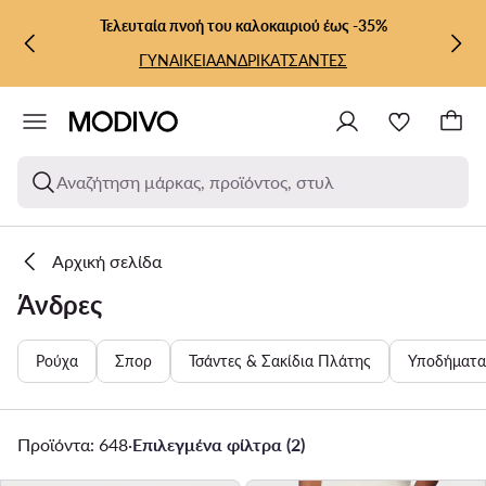
ΜΕΤΆΒΑΣΗ ΣΤΟ ΚΎΡΙΟ ΠΕΡΙΕΧΌΜΕΝΟ
ΜΕΤΆΒΑΣΗ ΣΤΗΝ ΑΝΑΖΉΤΗΣΗ
Τελευταία πνοή του καλοκαιριού έως -35%
ΓΥΝΑΙΚΕΙΑ
ΑΝΔΡΙΚΑ
ΤΣΑΝΤΕΣ
Αναζήτηση μάρκας, προϊόντος, στυλ
Αρχική σελίδα
Άνδρες
Ρούχα
Σπορ
Τσάντες & Σακίδια Πλάτης
Υποδήματα
Προϊόντα: 648
·
Επιλεγμένα φίλτρα (2)