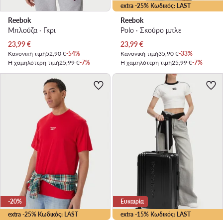
extra -25% Κωδικός: LAST
Reebok
Reebok
Μπλούζα · Γκρι
Polo · Σκούρο μπλε
Τρέχουσα τιμή
Τρέχουσα τιμή
23,99
€
23,99
€
Κανονική τιμή
52,90 €
-54%
Κανονική τιμή
35,90 €
-33%
Η χαμηλότερη τιμή
25,99 €
-7%
Η χαμηλότερη τιμή
25,99 €
-7%
-20%
Ευκαιρία
extra -25% Κωδικός: LAST
extra -15% Κωδικός: LAST