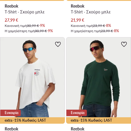
Reebok
Reebok
T-Shirt · Σκούρο μπλε
T-Shirt · Σκούρο μπλε
Τρέχουσα τιμή
Τρέχουσα τιμή
27,99
€
21,99
€
Κανονική τιμή
30,99 €
-9%
Κανονική τιμή
23,99 €
-8%
Η χαμηλότερη τιμή
30,99 €
-9%
Η χαμηλότερη τιμή
23,99 €
-8%
Ευκαιρία
Ευκαιρία
extra -15% Κωδικός: LAST
extra -15% Κωδικός: LAST
Reebok
Reebok