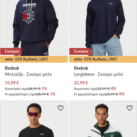
Ευκαιρία
Ευκαιρία
extra -15% Κωδικός: LAST
extra -15% Κωδικός: LAST
Reebok
Reebok
Μπλούζα · Σκούρο μπλε
Longsleeve · Σκούρο μπλε
Τρέχουσα τιμή
Τρέχουσα τιμή
55,99
€
21,99
€
Κανονική τιμή
58,99 €
-5%
Κανονική τιμή
23,99 €
-8%
Η χαμηλότερη τιμή
58,99 €
-5%
Η χαμηλότερη τιμή
23,99 €
-8%