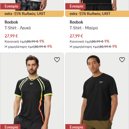
Ευκαιρία
Ευκαιρία
extra -15% Κωδικός: LAST
extra -15% Κωδικός: LAST
Reebok
Reebok
T-Shirt · Λευκό
T-Shirt · Μαύρο
Τρέχουσα τιμή
Τρέχουσα τιμή
27,99
€
27,99
€
Κανονική τιμή
30,99 €
-9%
Κανονική τιμή
30,99 €
-9%
Η χαμηλότερη τιμή
30,99 €
-9%
Η χαμηλότερη τιμή
30,99 €
-9%
Ευκαιρία
Ευκαιρία