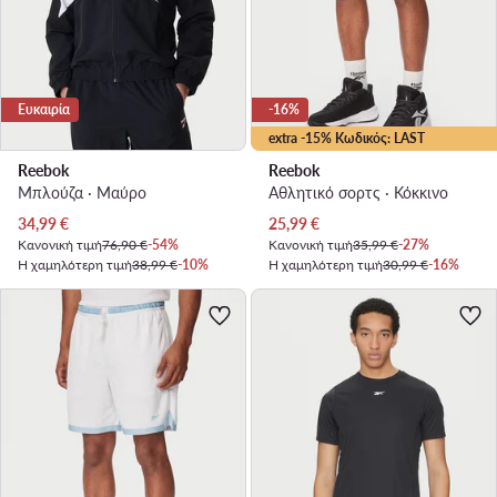
Ευκαιρία
-16%
extra -15% Κωδικός: LAST
Reebok
Reebok
Μπλούζα · Μαύρο
Αθλητικό σορτς · Κόκκινο
Τρέχουσα τιμή
Τρέχουσα τιμή
34,99
€
25,99
€
Κανονική τιμή
76,90 €
-54%
Κανονική τιμή
35,99 €
-27%
Η χαμηλότερη τιμή
38,99 €
-10%
Η χαμηλότερη τιμή
30,99 €
-16%