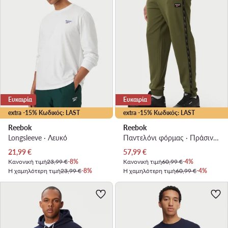
Ευκαιρία
Ευκαιρία
extra -15% Κωδικός: LAST
extra -15% Κωδικός: LAST
Reebok
Reebok
Longsleeve · Λευκό
Παντελόνι φόρμας · Πράσινο · Regular Fit
Τρέχουσα τιμή
Τρέχουσα τιμή
21,99
€
57,99
€
Κανονική τιμή
23,99 €
-8%
Κανονική τιμή
60,99 €
-4%
Η χαμηλότερη τιμή
23,99 €
-8%
Η χαμηλότερη τιμή
60,99 €
-4%