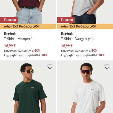
Ευκαιρία
Ευκαιρία
extra -15% Κωδικός: LAST
extra -15% Κωδικός: LAST
Reebok
Reebok
T-Shirt · Μπορντό
T-Shirt · Ανοιχτό γκρι
Τρέχουσα τιμή
Τρέχουσα τιμή
16,99
€
16,99
€
Κανονική τιμή
18,99 €
-10%
Κανονική τιμή
18,99 €
-10%
Η χαμηλότερη τιμή
18,99 €
-10%
Η χαμηλότερη τιμή
18,99 €
-10%