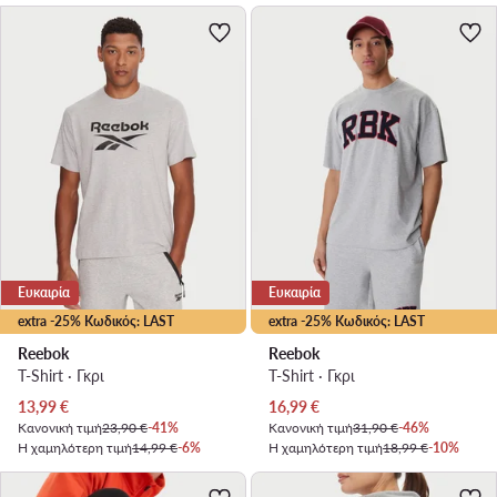
Ευκαιρία
Ευκαιρία
extra -25% Κωδικός: LAST
extra -25% Κωδικός: LAST
Reebok
Reebok
T-Shirt · Γκρι
T-Shirt · Γκρι
Τρέχουσα τιμή
Τρέχουσα τιμή
13,99
€
16,99
€
Κανονική τιμή
23,90 €
-41%
Κανονική τιμή
31,90 €
-46%
Η χαμηλότερη τιμή
14,99 €
-6%
Η χαμηλότερη τιμή
18,99 €
-10%