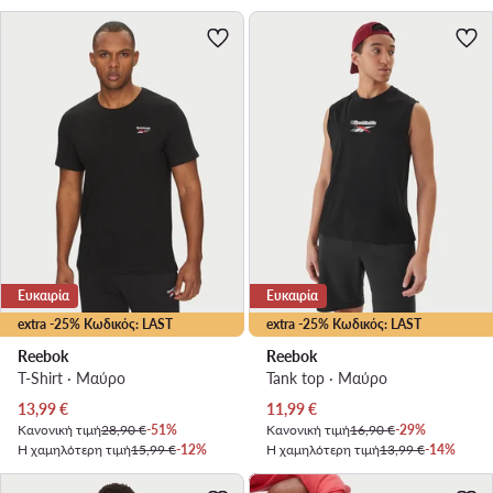
Ευκαιρία
Ευκαιρία
extra -25% Κωδικός: LAST
extra -25% Κωδικός: LAST
Reebok
Reebok
T-Shirt · Μαύρο
Tank top · Μαύρο
Τρέχουσα τιμή
Τρέχουσα τιμή
13,99
€
11,99
€
Κανονική τιμή
28,90 €
-51%
Κανονική τιμή
16,90 €
-29%
Η χαμηλότερη τιμή
15,99 €
-12%
Η χαμηλότερη τιμή
13,99 €
-14%