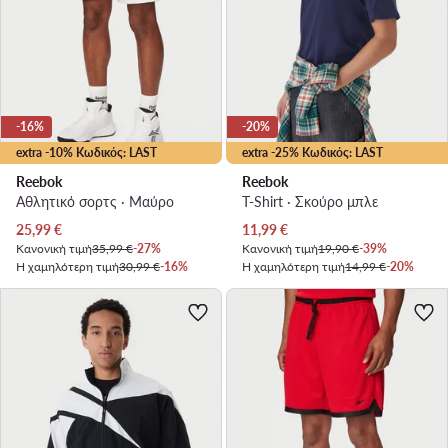
-16%
-20%
extra -10% Κωδικός: LAST
extra -25% Κωδικός: LAST
Reebok
Reebok
Αθλητικό σορτς · Μαύρο
T-Shirt · Σκούρο μπλε
Τρέχουσα τιμή
Τρέχουσα τιμή
25,99
€
11,99
€
Κανονική τιμή
35,99 €
-27%
Κανονική τιμή
19,90 €
-39%
Η χαμηλότερη τιμή
30,99 €
-16%
Η χαμηλότερη τιμή
14,99 €
-20%