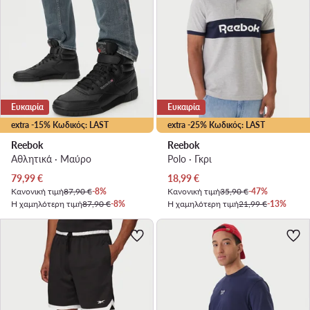
Ευκαιρία
Ευκαιρία
extra -15% Κωδικός: LAST
extra -25% Κωδικός: LAST
Reebok
Reebok
Αθλητικά · Μαύρο
Polo · Γκρι
Τρέχουσα τιμή
Τρέχουσα τιμή
79,99
€
18,99
€
Κανονική τιμή
87,90 €
-8%
Κανονική τιμή
35,90 €
-47%
Η χαμηλότερη τιμή
87,90 €
-8%
Η χαμηλότερη τιμή
21,99 €
-13%