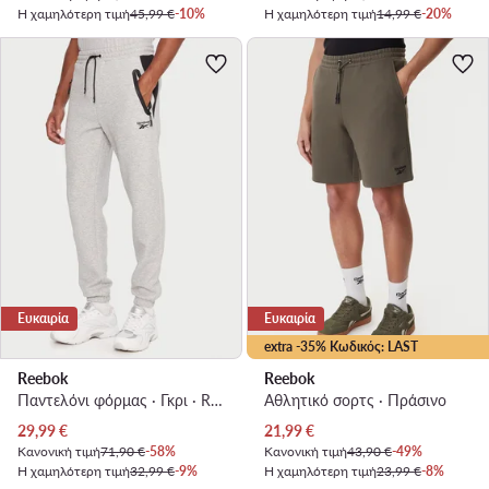
Η χαμηλότερη τιμή
45,99 €
-10%
Η χαμηλότερη τιμή
14,99 €
-20%
Ευκαιρία
Ευκαιρία
extra -35% Κωδικός: LAST
Reebok
Reebok
Παντελόνι φόρμας · Γκρι · Regular Fit
Αθλητικό σορτς · Πράσινο
Τρέχουσα τιμή
Τρέχουσα τιμή
29,99
€
21,99
€
Κανονική τιμή
71,90 €
-58%
Κανονική τιμή
43,90 €
-49%
Η χαμηλότερη τιμή
32,99 €
-9%
Η χαμηλότερη τιμή
23,99 €
-8%