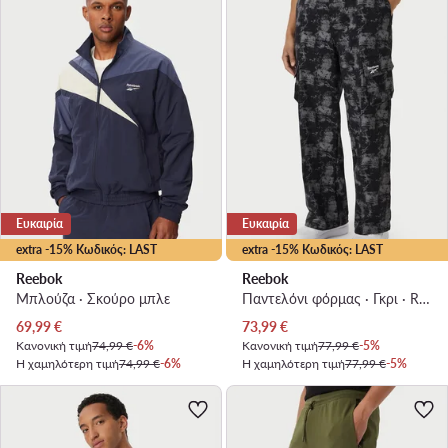
Ευκαιρία
Ευκαιρία
extra -15% Κωδικός: LAST
extra -15% Κωδικός: LAST
Reebok
Reebok
Μπλούζα · Σκούρο μπλε
Παντελόνι φόρμας · Γκρι · Regular Fit
Τρέχουσα τιμή
Τρέχουσα τιμή
69,99
€
73,99
€
Κανονική τιμή
74,99 €
-6%
Κανονική τιμή
77,99 €
-5%
Η χαμηλότερη τιμή
74,99 €
-6%
Η χαμηλότερη τιμή
77,99 €
-5%