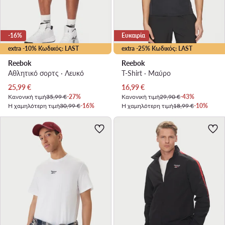
-16%
Ευκαιρία
extra -10% Κωδικός: LAST
extra -25% Κωδικός: LAST
Reebok
Reebok
Αθλητικό σορτς · Λευκό
T-Shirt · Μαύρο
Τρέχουσα τιμή
Τρέχουσα τιμή
25,99
€
16,99
€
Κανονική τιμή
35,99 €
-27%
Κανονική τιμή
29,90 €
-43%
Η χαμηλότερη τιμή
30,99 €
-16%
Η χαμηλότερη τιμή
18,99 €
-10%