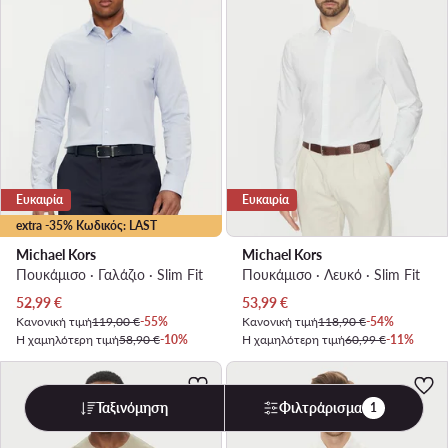
Ευκαιρία
Ευκαιρία
extra -35% Κωδικός: LAST
Michael Kors
Michael Kors
Πουκάμισο · Γαλάζιο · Slim Fit
Πουκάμισο · Λευκό · Slim Fit
Τρέχουσα τιμή
Τρέχουσα τιμή
52,99
€
53,99
€
Κανονική τιμή
119,00 €
-55%
Κανονική τιμή
118,90 €
-54%
Η χαμηλότερη τιμή
58,90 €
-10%
Η χαμηλότερη τιμή
60,99 €
-11%
Ταξινόμηση
Φιλτράρισμα
1