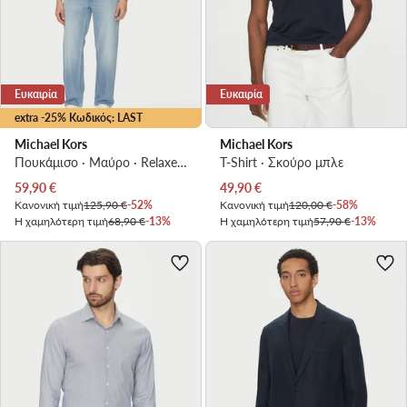
Ευκαιρία
Ευκαιρία
extra -25% Κωδικός: LAST
Michael Kors
Michael Kors
Πουκάμισο · Μαύρο · Relaxed Fit
T-Shirt · Σκούρο μπλε
Τρέχουσα τιμή
Τρέχουσα τιμή
59,90
€
49,90
€
Κανονική τιμή
125,90 €
-52%
Κανονική τιμή
120,00 €
-58%
Η χαμηλότερη τιμή
68,90 €
-13%
Η χαμηλότερη τιμή
57,90 €
-13%