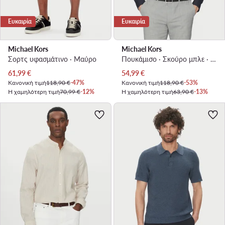
Ευκαιρία
Ευκαιρία
Michael Kors
Michael Kors
Σορτς υφασμάτινο · Μαύρο
Πουκάμισο · Σκούρο μπλε · Slim Fit
Τρέχουσα τιμή
Τρέχουσα τιμή
61,99
€
54,99
€
Κανονική τιμή
118,90 €
-47%
Κανονική τιμή
118,90 €
-53%
Η χαμηλότερη τιμή
70,99 €
-12%
Η χαμηλότερη τιμή
63,90 €
-13%