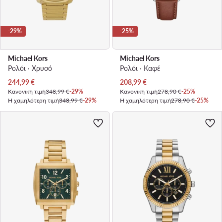
-29%
-25%
Michael Kors
Michael Kors
Ρολόι · Χρυσό
Ρολόι · Καφέ
Τρέχουσα τιμή
Τρέχουσα τιμή
244,99
€
208,99
€
Κανονική τιμή
348,99 €
-29%
Κανονική τιμή
278,90 €
-25%
Η χαμηλότερη τιμή
348,99 €
-29%
Η χαμηλότερη τιμή
278,90 €
-25%