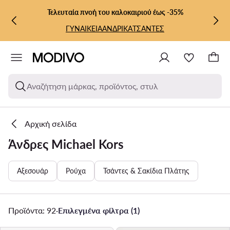
ΜΕΤΆΒΑΣΗ ΣΤΟ ΚΎΡΙΟ ΠΕΡΙΕΧΌΜΕΝΟ
ΜΕΤΆΒΑΣΗ ΣΤΗΝ ΑΝΑΖΉΤΗΣΗ
Τελευταία πνοή του καλοκαιριού έως -35%
ΓΥΝΑΙΚΕΙΑ
ΑΝΔΡΙΚΑ
ΤΣΑΝΤΕΣ
Αναζήτηση μάρκας, προϊόντος, στυλ
Αρχική σελίδα
Άνδρες Michael Kors
Αξεσουάρ
Ρούχα
Τσάντες & Σακίδια Πλάτης
Προϊόντα: 92
·
Επιλεγμένα φίλτρα (1)