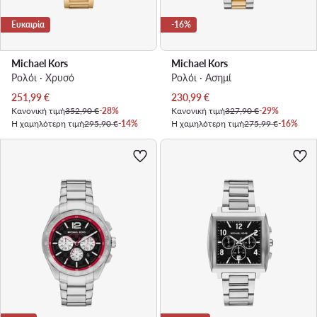
Ευκαιρία
-16%
Michael Kors
Michael Kors
Ρολόι · Χρυσό
Ρολόι · Ασημί
Τρέχουσα τιμή
Τρέχουσα τιμή
251,99
€
230,99
€
Κανονική τιμή
352,90 €
-28%
Κανονική τιμή
327,90 €
-29%
Η χαμηλότερη τιμή
295,90 €
-14%
Η χαμηλότερη τιμή
275,99 €
-16%