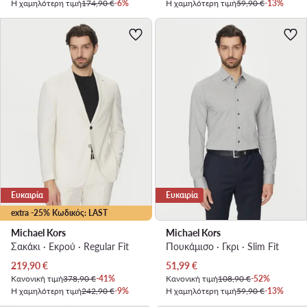
Η χαμηλότερη τιμή
174,90 €
-6%
Η χαμηλότερη τιμή
59,90 €
-13%
Ευκαιρία
Ευκαιρία
extra -25% Κωδικός: LAST
Michael Kors
Michael Kors
Σακάκι · Εκρού · Regular Fit
Πουκάμισο · Γκρι · Slim Fit
Τρέχουσα τιμή
Τρέχουσα τιμή
219,90
€
51,99
€
Κανονική τιμή
378,90 €
-41%
Κανονική τιμή
108,90 €
-52%
Η χαμηλότερη τιμή
242,90 €
-9%
Η χαμηλότερη τιμή
59,90 €
-13%