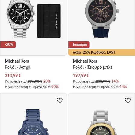
-20%
Ευκαιρία
extra -25% Κωδικός: LAST
Michael Kors
Michael Kors
Ρολόι · Ασημί
Ρολόι · Σκούρο μπλε
Τρέχουσα τιμή
Τρέχουσα τιμή
313,99
€
197,99
€
Κανονική τιμή
396,90 €
-20%
Κανονική τιμή
230,99 €
-14%
Η χαμηλότερη τιμή
396,90 €
-20%
Η χαμηλότερη τιμή
230,99 €
-14%