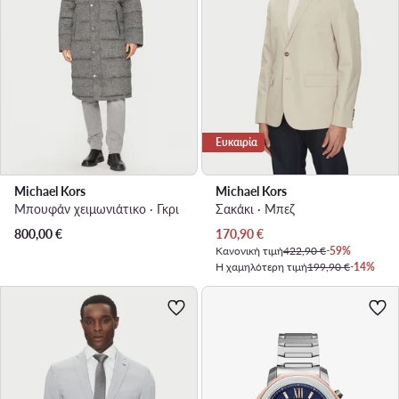
Ευκαιρία
Michael Kors
Michael Kors
Μπουφάν χειμωνιάτικο · Γκρι
Σακάκι · Μπεζ
Τρέχουσα τιμή
800,00
€
170,90
€
Κανονική τιμή
422,90 €
-59%
Η χαμηλότερη τιμή
199,90 €
-14%