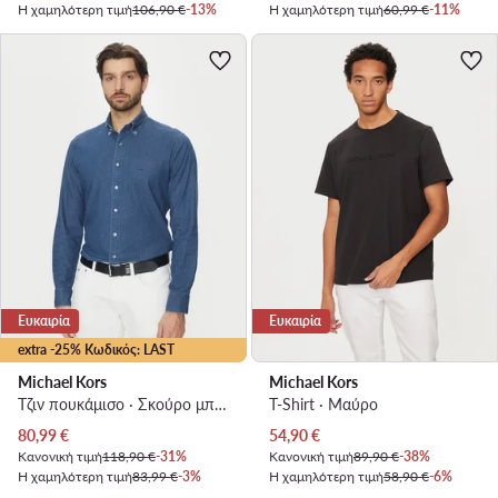
Η χαμηλότερη τιμή
106,90 €
-13%
Η χαμηλότερη τιμή
60,99 €
-11%
Ευκαιρία
Ευκαιρία
extra -25% Κωδικός: LAST
Michael Kors
Michael Kors
Τζιν πουκάμισο · Σκούρο μπλε · Slim Fit
T-Shirt · Μαύρο
Τρέχουσα τιμή
Τρέχουσα τιμή
80,99
€
54,90
€
Κανονική τιμή
118,90 €
-31%
Κανονική τιμή
89,90 €
-38%
Η χαμηλότερη τιμή
83,99 €
-3%
Η χαμηλότερη τιμή
58,90 €
-6%