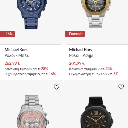
-16%
Ευκαιρία
Michael Kors
Michael Kors
Ρολόι · Μπλε
Ρολόι · Ασημί
Τρέχουσα τιμή
Τρέχουσα τιμή
262,99
€
201,99
€
Κανονική τιμή
369,99 €
-28%
Κανονική τιμή
304,90 €
-33%
Η χαμηλότερη τιμή
315,99 €
-16%
Η χαμηλότερη τιμή
216,99 €
-6%