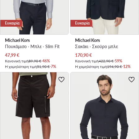
Ευκαιρία
Ευκαιρία
Michael Kors
Michael Kors
Πουκάμισο · Μπλε · Slim Fit
Σακάκι · Σκούρο μπλε
Τρέχουσα τιμή
Τρέχουσα τιμή
47,99
€
170,90
€
Κανονική τιμή
89,90 €
-46%
Κανονική τιμή
422,90 €
-59%
Η χαμηλότερη τιμή
51,90 €
-7%
Η χαμηλότερη τιμή
194,90 €
-12%