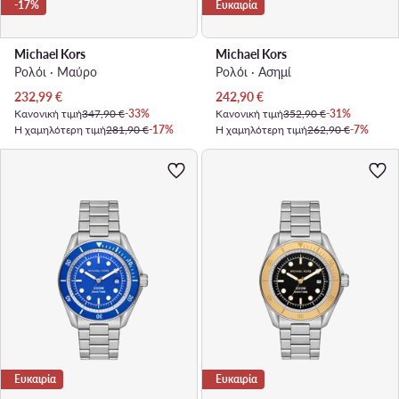
-17%
Ευκαιρία
Michael Kors
Michael Kors
Ρολόι · Μαύρο
Ρολόι · Ασημί
Τρέχουσα τιμή
Τρέχουσα τιμή
232,99
€
242,90
€
Κανονική τιμή
347,90 €
-33%
Κανονική τιμή
352,90 €
-31%
Η χαμηλότερη τιμή
281,90 €
-17%
Η χαμηλότερη τιμή
262,90 €
-7%
Ευκαιρία
Ευκαιρία