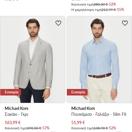
Κανονική τιμή
380,00 €
-52%
Η χαμηλότερη τιμή
212,99 €
-15%
Ευκαιρία
Ευκαιρία
Michael Kors
Michael Kors
Σακάκι · Γκρι
Πουκάμισο · Γαλάζιο · Slim Fit
Τρέχουσα τιμή
Τρέχουσα τιμή
163,99
€
51,99
€
Κανονική τιμή
390,00 €
-57%
Κανονική τιμή
108,90 €
-52%