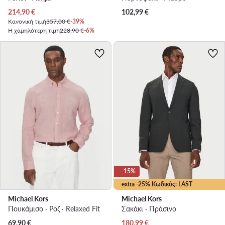
Τρέχουσα τιμή
214,90
€
102,99
€
Κανονική τιμή
357,00 €
-39%
Η χαμηλότερη τιμή
228,90 €
-6%
-15%
extra -25% Κωδικός: LAST
Michael Kors
Michael Kors
Πουκάμισο · Ροζ · Relaxed Fit
Σακάκι · Πράσινο
Τρέχουσα τιμή
69,90
€
180,99
€