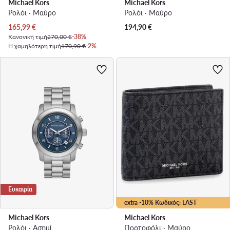
Michael Kors
Michael Kors
Ρολόι · Μαύρο
Ρολόι · Μαύρο
Τρέχουσα τιμή
165,99
€
194,90
€
Κανονική τιμή
270,00 €
-38%
Η χαμηλότερη τιμή
170,90 €
-2%
Ευκαιρία
extra -10% Κωδικός: LAST
Michael Kors
Michael Kors
Ρολόι · Ασημί
Πορτοφόλι · Μαύρο