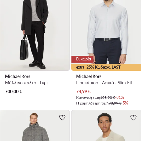
Ευκαιρία
extra -25% Κωδικός: LAST
Michael Kors
Michael Kors
Μάλλινο παλτό · Γκρι
Πουκάμισο · Λευκό · Slim Fit
Τρέχουσα τιμή
700,00
€
74,99
€
Κανονική τιμή
108,90 €
-31%
Η χαμηλότερη τιμή
78,99 €
-5%