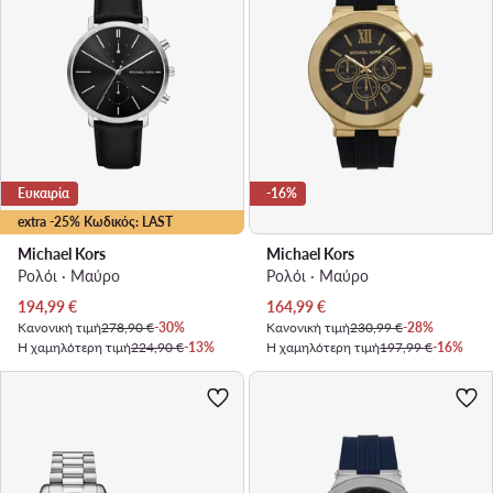
Ευκαιρία
-16%
extra -25% Κωδικός: LAST
Michael Kors
Michael Kors
Ρολόι · Μαύρο
Ρολόι · Μαύρο
Τρέχουσα τιμή
Τρέχουσα τιμή
194,99
€
164,99
€
Κανονική τιμή
278,90 €
-30%
Κανονική τιμή
230,99 €
-28%
Η χαμηλότερη τιμή
224,90 €
-13%
Η χαμηλότερη τιμή
197,99 €
-16%