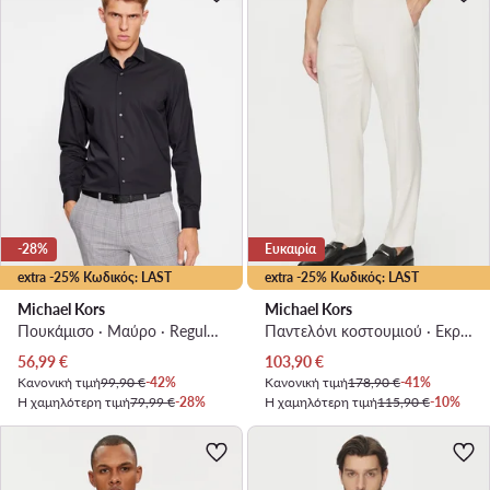
-28%
Ευκαιρία
extra -25% Κωδικός: LAST
extra -25% Κωδικός: LAST
Michael Kors
Michael Kors
Πουκάμισο · Μαύρο · Regular Fit
Παντελόνι κοστουμιού · Εκρού · Regular Fit
Τρέχουσα τιμή
Τρέχουσα τιμή
56,99
€
103,90
€
Κανονική τιμή
99,90 €
-42%
Κανονική τιμή
178,90 €
-41%
Η χαμηλότερη τιμή
79,99 €
-28%
Η χαμηλότερη τιμή
115,90 €
-10%