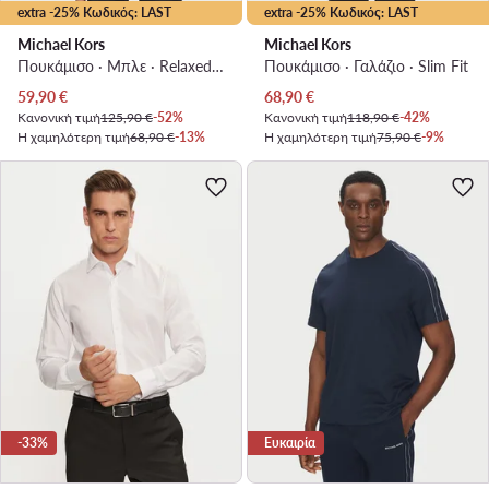
extra -25% Κωδικός: LAST
extra -25% Κωδικός: LAST
Michael Kors
Michael Kors
Πουκάμισο · Μπλε · Relaxed Fit
Πουκάμισο · Γαλάζιο · Slim Fit
Τρέχουσα τιμή
Τρέχουσα τιμή
59,90
€
68,90
€
Κανονική τιμή
125,90 €
-52%
Κανονική τιμή
118,90 €
-42%
Η χαμηλότερη τιμή
68,90 €
-13%
Η χαμηλότερη τιμή
75,90 €
-9%
-33%
Ευκαιρία