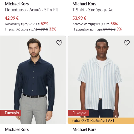
Michael Kors
Michael Kors
Πουκάμισο · Λευκό · Slim Fit
T-Shirt · Σκούρο μπλε
Τρέχουσα τιμή
Τρέχουσα τιμή
42,99
€
53,99
€
Κανονική τιμή
89,90 €
-52%
Κανονική τιμή
130,00 €
-58%
Η χαμηλότερη τιμή
64,99 €
-33%
Η χαμηλότερη τιμή
59,90 €
-9%
Ευκαιρία
Ευκαιρία
extra -25% Κωδικός: LAST
Michael Kors
Michael Kors