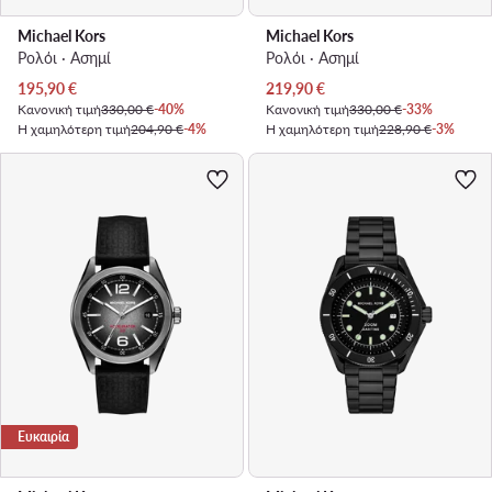
Michael Kors
Michael Kors
Ρολόι · Ασημί
Ρολόι · Ασημί
Τρέχουσα τιμή
Τρέχουσα τιμή
195,90
€
219,90
€
Κανονική τιμή
330,00 €
-40%
Κανονική τιμή
330,00 €
-33%
Η χαμηλότερη τιμή
204,90 €
-4%
Η χαμηλότερη τιμή
228,90 €
-3%
Ευκαιρία