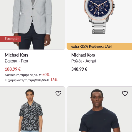
Ευκαιρία
extra -25% Κωδικός: LAST
Michael Kors
Michael Kors
Σακάκι · Γκρι
Ρολόι · Ασημί
Τρέχουσα τιμή
188,99
€
348,99
€
Κανονική τιμή
378,90 €
-50%
Η χαμηλότερη τιμή
218,99 €
-13%