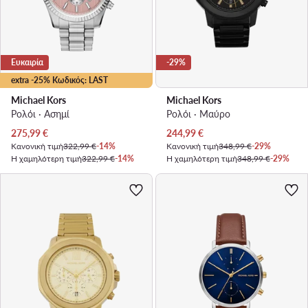
Ευκαιρία
-29%
extra -25% Κωδικός: LAST
Michael Kors
Michael Kors
Ρολόι · Ασημί
Ρολόι · Μαύρο
Τρέχουσα τιμή
Τρέχουσα τιμή
275,99
€
244,99
€
Κανονική τιμή
322,99 €
-14%
Κανονική τιμή
348,99 €
-29%
Η χαμηλότερη τιμή
322,99 €
-14%
Η χαμηλότερη τιμή
348,99 €
-29%