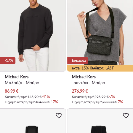
-17%
Ευκαιρία
extra -15% Κωδικός: LAST
Michael Kors
Michael Kors
Μπλούζα · Μαύρο
Τσαντάκι · Μαύρο
Τρέχουσα τιμή
Τρέχουσα τιμή
86,99
€
276,99
€
Κανονική τιμή
148,90 €
-41%
Κανονική τιμή
298,99 €
-7%
Η χαμηλότερη τιμή
104,99 €
-17%
Η χαμηλότερη τιμή
299,00 €
-7%