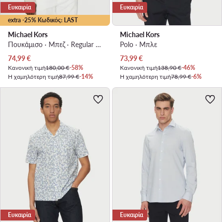
Ευκαιρία
Ευκαιρία
extra -25% Κωδικός: LAST
Michael Kors
Michael Kors
Πουκάμισο · Μπεζ · Regular Fit
Polo · Μπλε
Τρέχουσα τιμή
Τρέχουσα τιμή
74,99
€
73,99
€
Κανονική τιμή
180,00 €
-58%
Κανονική τιμή
138,90 €
-46%
Η χαμηλότερη τιμή
87,99 €
-14%
Η χαμηλότερη τιμή
78,99 €
-6%
Ευκαιρία
Ευκαιρία