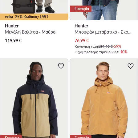
Ευκαιρία
extra -25% Κωδικός: LAST
Hunter
Hunter
Μεγάλη Βαλίτσα · Μαύρο
Μπουφάν μεταβατικό · Σκούρο μπλε
Τρέχουσα τιμή
119,99
€
76,99
€
Κανονική τιμή
189,90 €
-59%
Η χαμηλότερη τιμή
85,99 €
-10%