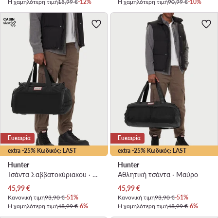
Η χαμηλότερη τιμή
15,99 €
-12%
Η χαμηλότερη τιμή
90,99 €
-10%
Ευκαιρία
Ευκαιρία
extra -25% Κωδικός: LAST
extra -25% Κωδικός: LAST
Hunter
Hunter
Τσάντα Σαββατοκύριακου · Μαύρο
Αθλητική τσάντα · Μαύρο
Τρέχουσα τιμή
Τρέχουσα τιμή
45,99
€
45,99
€
Κανονική τιμή
93,90 €
-51%
Κανονική τιμή
93,90 €
-51%
Η χαμηλότερη τιμή
48,99 €
-6%
Η χαμηλότερη τιμή
48,99 €
-6%