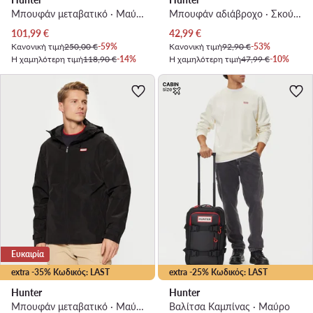
Μπουφάν μεταβατικό · Μαύρο
Μπουφάν αδιάβροχο · Σκούρο μπλε
Τρέχουσα τιμή
Τρέχουσα τιμή
101,99
€
42,99
€
Κανονική τιμή
250,00 €
-59%
Κανονική τιμή
92,90 €
-53%
Η χαμηλότερη τιμή
118,90 €
-14%
Η χαμηλότερη τιμή
47,99 €
-10%
Ευκαιρία
extra -35% Κωδικός: LAST
extra -25% Κωδικός: LAST
Hunter
Hunter
Μπουφάν μεταβατικό · Μαύρο
Βαλίτσα Καμπίνας · Μαύρο