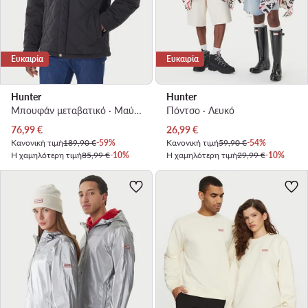
Ευκαιρία
Ευκαιρία
Hunter
Hunter
Μπουφάν μεταβατικό · Μαύρο
Πόντσο · Λευκό
Τρέχουσα τιμή
Τρέχουσα τιμή
76,99
€
26,99
€
Κανονική τιμή
189,90 €
-59%
Κανονική τιμή
59,90 €
-54%
Η χαμηλότερη τιμή
85,99 €
-10%
Η χαμηλότερη τιμή
29,99 €
-10%