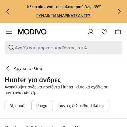
ΜΕΤΆΒΑΣΗ ΣΤΟ ΚΎΡΙΟ ΠΕΡΙΕΧΌΜΕΝΟ
ΜΕΤΆΒΑΣΗ ΣΤΗΝ ΑΝΑΖΉΤΗΣΗ
Τελευταία πνοή του καλοκαιριού έως -35%
ΓΥΝΑΙΚΕΙΑ
ΑΝΔΡΙΚΑ
ΤΣΑΝΤΕΣ
Αναζήτηση μάρκας, προϊόντος, στυλ
Αρχική σελίδα
Hunter για άνδρες
Ανακαλύψτε ανδρικά προϊόντα Hunter: κλασικά σχέδια σε
μοντέρνα εκδοχή.
Αξεσουάρ
Ρούχα
Τσάντες & Σακίδια Πλάτης