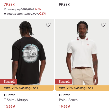
Τρέχουσα τιμή
79,99
€
99,99
€
Κανονική τιμή
200,00 €
-60%
Η χαμηλότερη τιμή
90,90 €
-12%
Ευκαιρία
Ευκαιρία
extra -25% Κωδικός: LAST
extra -25% Κωδικός: LAST
Hunter
Hunter
T-Shirt · Μαύρο
Polo · Λευκό
Τρέχουσα τιμή
Τρέχουσα τιμή
13,99
€
19,99
€