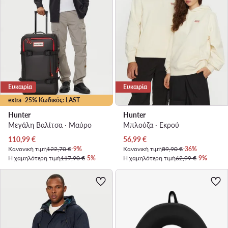
Ευκαιρία
Ευκαιρία
extra -25% Κωδικός: LAST
Hunter
Hunter
Μεγάλη Βαλίτσα · Μαύρο
Μπλούζα · Εκρού
Τρέχουσα τιμή
Τρέχουσα τιμή
110,99
€
56,99
€
Κανονική τιμή
122,70 €
-9%
Κανονική τιμή
89,90 €
-36%
Η χαμηλότερη τιμή
117,90 €
-5%
Η χαμηλότερη τιμή
62,99 €
-9%