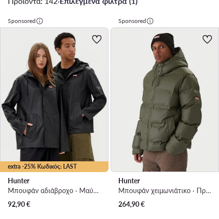
Προϊόντα: 142
·
Επιλεγμένα φίλτρα (1)
Sponsored
Sponsored
extra -25% Κωδικός: LAST
Hunter
Hunter
Μπουφάν αδιάβροχο · Μαύρο
Μπουφάν χειμωνιάτικο · Πράσινο
92,90
€
264,90
€