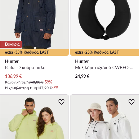
Ευκαιρία
extra -35% Κωδικός: LAST
extra -25% Κωδικός: LAST
Hunter
Hunter
Parka · Σκούρο μπλε
Μαξιλάρι ταξιδιού CWBEO-HTR-U1F-001-SS26 Μαύρο
Τρέχουσα τιμή
136,99
€
24,99
€
Κανονική τιμή
340,00 €
-59%
Η χαμηλότερη τιμή
147,90 €
-7%