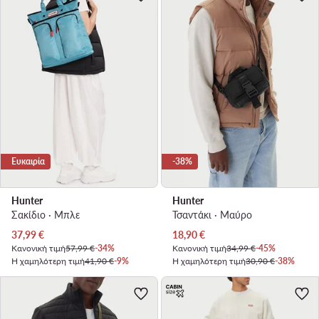
Ευκαιρία
-38%
Hunter
Hunter
Σακίδιο · Μπλε
Τσαντάκι · Μαύρο
Τρέχουσα τιμή
Τρέχουσα τιμή
37,99
€
18,90
€
Κανονική τιμή
57,99 €
-34%
Κανονική τιμή
34,99 €
-45%
Η χαμηλότερη τιμή
41,90 €
-9%
Η χαμηλότερη τιμή
30,90 €
-38%