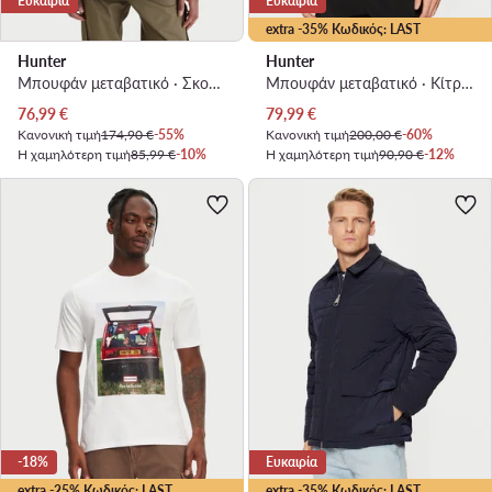
Ευκαιρία
Ευκαιρία
extra -35% Κωδικός: LAST
Hunter
Hunter
Μπουφάν μεταβατικό · Σκούρο μπλε
Μπουφάν μεταβατικό · Κίτρινο
Τρέχουσα τιμή
Τρέχουσα τιμή
76,99
€
79,99
€
Κανονική τιμή
174,90 €
-55%
Κανονική τιμή
200,00 €
-60%
Η χαμηλότερη τιμή
85,99 €
-10%
Η χαμηλότερη τιμή
90,90 €
-12%
-18%
Ευκαιρία
extra -25% Κωδικός: LAST
extra -35% Κωδικός: LAST