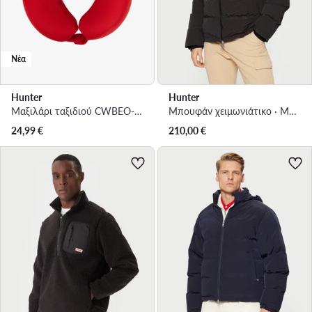
Νέα
Hunter
Hunter
Μαξιλάρι ταξιδιού CWBEO-HTR-U1F-001-SS26 Κόκκινο
Μπουφάν χειμωνιάτικο · Μαύρο
24,99
€
210,00
€