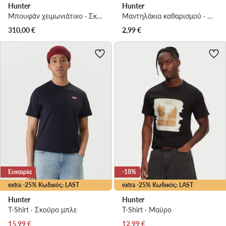
Hunter
Hunter
Μπουφάν χειμωνιάτικο · Σκούρο μπλε
Μαντηλάκια καθαρισμού · WIPES 15 PCS
310,00
€
2,99
€
Ευκαιρία
-18%
extra -25% Κωδικός: LAST
extra -25% Κωδικός: LAST
Hunter
Hunter
T-Shirt · Σκούρο μπλε
T-Shirt · Μαύρο
Τρέχουσα τιμή
Τρέχουσα τιμή
15,99
€
12,99
€