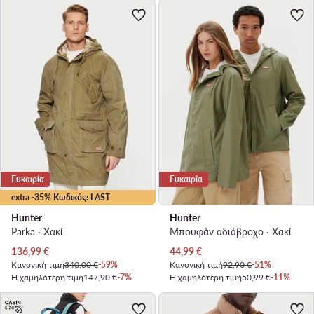
Ευκαιρία
Ευκαιρία
extra -35% Κωδικός: LAST
Hunter
Hunter
Parka · Χακί
Μπουφάν αδιάβροχο · Χακί
Τρέχουσα τιμή
Τρέχουσα τιμή
136,99
€
44,99
€
Κανονική τιμή
340,00 €
-59%
Κανονική τιμή
92,90 €
-51%
Η χαμηλότερη τιμή
147,90 €
-7%
Η χαμηλότερη τιμή
50,99 €
-11%