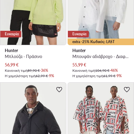
Ευκαιρία
Ευκαιρία
extra -25% Κωδικός: LAST
Hunter
Hunter
Μπλούζα · Πράσινο
Μπουφάν αδιάβροχο · Διαφανές
Τρέχουσα τιμή
Τρέχουσα τιμή
56,99
€
55,99
€
Κανονική τιμή
89,90 €
-36%
Κανονική τιμή
104,90 €
-46%
Η χαμηλότερη τιμή
62,99 €
-9%
Η χαμηλότερη τιμή
61,99 €
-9%