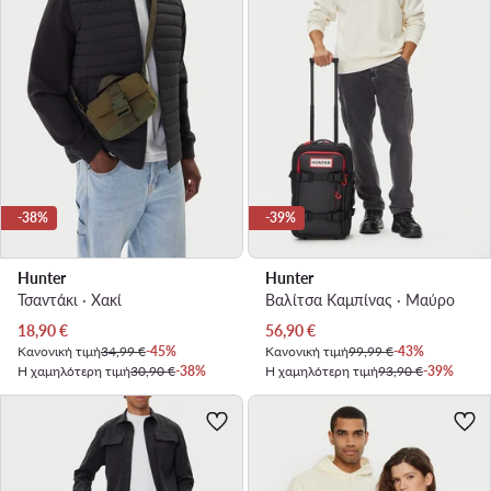
-38%
-39%
Hunter
Hunter
Τσαντάκι · Χακί
Βαλίτσα Καμπίνας · Μαύρο
Τρέχουσα τιμή
Τρέχουσα τιμή
18,90
€
56,90
€
Κανονική τιμή
34,99 €
-45%
Κανονική τιμή
99,99 €
-43%
Η χαμηλότερη τιμή
30,90 €
-38%
Η χαμηλότερη τιμή
93,90 €
-39%