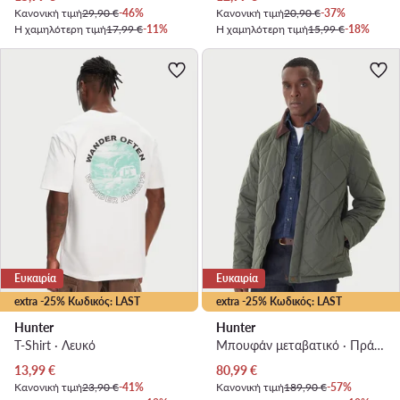
Κανονική τιμή
29,90 €
-46%
Κανονική τιμή
20,90 €
-37%
Η χαμηλότερη τιμή
17,99 €
-11%
Η χαμηλότερη τιμή
15,99 €
-18%
Ευκαιρία
Ευκαιρία
extra -25% Κωδικός: LAST
extra -25% Κωδικός: LAST
Hunter
Hunter
T-Shirt · Λευκό
Μπουφάν μεταβατικό · Πράσινο
Τρέχουσα τιμή
Τρέχουσα τιμή
13,99
€
80,99
€
Κανονική τιμή
23,90 €
-41%
Κανονική τιμή
189,90 €
-57%