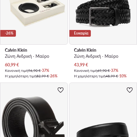
-26%
Ευκαιρία
Calvin Klein
Calvin Klein
Ζώνη Ανδρική · Μαύρο
Ζώνη Ανδρική · Μαύρο
Τρέχουσα τιμή
Τρέχουσα τιμή
60,99
€
43,99
€
Κανονική τιμή
96,90 €
-37%
Κανονική τιμή
69,90 €
-37%
Η χαμηλότερη τιμή
82,99 €
-26%
Η χαμηλότερη τιμή
48,99 €
-10%