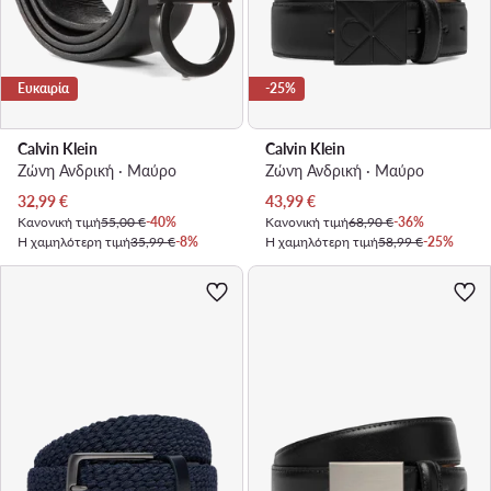
Ευκαιρία
-25%
Calvin Klein
Calvin Klein
Ζώνη Ανδρική · Μαύρο
Ζώνη Ανδρική · Μαύρο
Τρέχουσα τιμή
Τρέχουσα τιμή
32,99
€
43,99
€
Κανονική τιμή
55,00 €
-40%
Κανονική τιμή
68,90 €
-36%
Η χαμηλότερη τιμή
35,99 €
-8%
Η χαμηλότερη τιμή
58,99 €
-25%