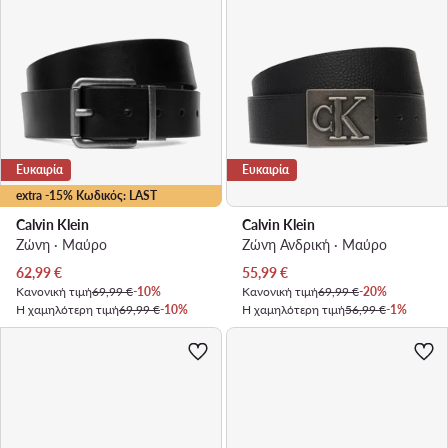
Ευκαιρία
Ευκαιρία
extra -15% Κωδικός: LAST
Calvin Klein
Calvin Klein
Ζώνη · Μαύρο
Ζώνη Ανδρική · Μαύρο
Τρέχουσα τιμή
Τρέχουσα τιμή
62,99
€
55,99
€
Κανονική τιμή
69,99 €
-10%
Κανονική τιμή
69,99 €
-20%
Η χαμηλότερη τιμή
69,99 €
-10%
Η χαμηλότερη τιμή
56,99 €
-1%