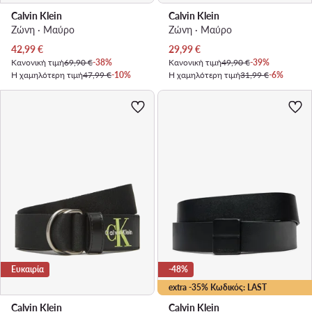
Calvin Klein
Calvin Klein
Ζώνη · Μαύρο
Ζώνη · Μαύρο
Τρέχουσα τιμή
Τρέχουσα τιμή
42,99
€
29,99
€
Κανονική τιμή
69,90 €
-38%
Κανονική τιμή
49,90 €
-39%
Η χαμηλότερη τιμή
47,99 €
-10%
Η χαμηλότερη τιμή
31,99 €
-6%
Ευκαιρία
-48%
extra -35% Κωδικός: LAST
Calvin Klein
Calvin Klein