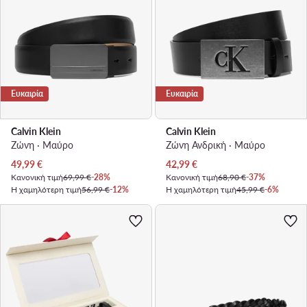
Ευκαιρία
Ευκαιρία
Calvin Klein
Calvin Klein
Ζώνη · Μαύρο
Ζώνη Ανδρική · Μαύρο
Τρέχουσα τιμή
Τρέχουσα τιμή
49,99
€
42,99
€
Κανονική τιμή
69,99 €
-28%
Κανονική τιμή
68,90 €
-37%
Η χαμηλότερη τιμή
56,99 €
-12%
Η χαμηλότερη τιμή
45,99 €
-6%