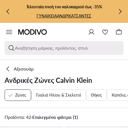
ΜΕΤΆΒΑΣΗ ΣΤΟ ΚΎΡΙΟ ΠΕΡΙΕΧΌΜΕΝΟ
ΜΕΤΆΒΑΣΗ ΣΤΗΝ ΑΝΑΖΉΤΗΣΗ
Τελευταία πνοή του καλοκαιριού έως -35%
ΓΥΝΑΙΚΕΙΑ
ΑΝΔΡΙΚΑ
ΤΣΑΝΤΕΣ
Αναζήτηση μάρκας, προϊόντος, στυλ
Αξεσουάρ
Ανδρικές Ζώνες Calvin Klein
Ζώνες
Γυαλιά Ηλίου & Σκελετοί
Θήκες
Καπέλα, 
Προϊόντα: 42
·
Επιλεγμένα φίλτρα (1)