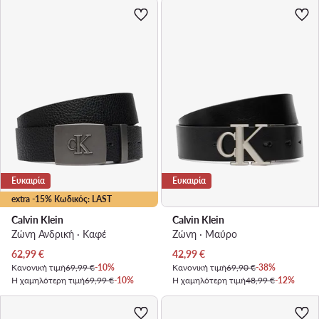
Ευκαιρία
Ευκαιρία
extra -15% Κωδικός: LAST
Calvin Klein
Calvin Klein
Ζώνη Ανδρική · Καφέ
Ζώνη · Μαύρο
Τρέχουσα τιμή
Τρέχουσα τιμή
62,99
€
42,99
€
Κανονική τιμή
69,99 €
-10%
Κανονική τιμή
69,90 €
-38%
Η χαμηλότερη τιμή
69,99 €
-10%
Η χαμηλότερη τιμή
48,99 €
-12%