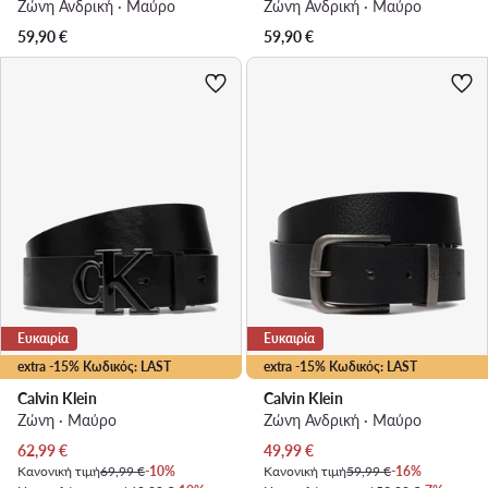
Ζώνη Ανδρική · Μαύρο
Ζώνη Ανδρική · Μαύρο
59,90
€
59,90
€
Ευκαιρία
Ευκαιρία
extra -15% Κωδικός: LAST
extra -15% Κωδικός: LAST
Calvin Klein
Calvin Klein
Ζώνη · Μαύρο
Ζώνη Ανδρική · Μαύρο
Τρέχουσα τιμή
Τρέχουσα τιμή
62,99
€
49,99
€
Κανονική τιμή
69,99 €
-10%
Κανονική τιμή
59,99 €
-16%