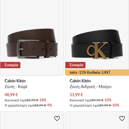
Ευκαιρία
Ευκαιρία
extra -15% Κωδικός: LAST
Calvin Klein
Calvin Klein
Ζώνη · Καφέ
Ζώνη Ανδρική · Μαύρο
Τρέχουσα τιμή
Τρέχουσα τιμή
48,99
€
53,99
€
Κανονική τιμή
59,99 €
-18%
Κανονική τιμή
59,99 €
-10%
Η χαμηλότερη τιμή
53,99 €
-9%
Η χαμηλότερη τιμή
59,99 €
-10%