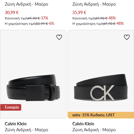
Ζώνη Ανδρική · Μαύρο
Ζώνη Ανδρική · Μαύρο
Τρέχουσα τιμή
Τρέχουσα τιμή
30,99
€
35,99
€
Κανονική τιμή
49,90 €
-37%
Κανονική τιμή
69,90 €
-48%
Η χαμηλότερη τιμή
32,99 €
-6%
Η χαμηλότερη τιμή
69,90 €
-48%
Ευκαιρία
extra -15% Κωδικός: LAST
Calvin Klein
Calvin Klein
Ζώνη Ανδρική · Μαύρο
Ζώνη Ανδρική · Μαύρο