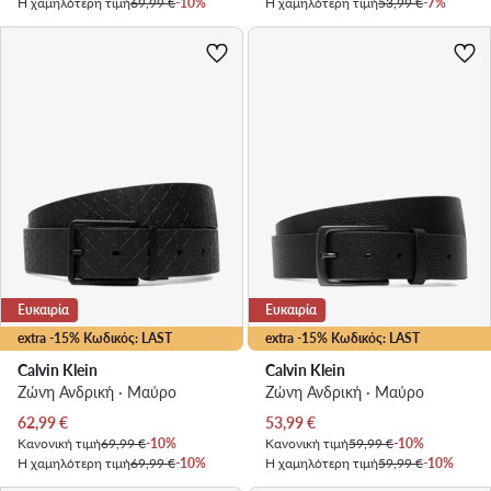
Η χαμηλότερη τιμή
69,99 €
-10%
Η χαμηλότερη τιμή
53,99 €
-7%
Ευκαιρία
Ευκαιρία
extra -15% Κωδικός: LAST
extra -15% Κωδικός: LAST
Calvin Klein
Calvin Klein
Ζώνη Ανδρική · Μαύρο
Ζώνη Ανδρική · Μαύρο
Τρέχουσα τιμή
Τρέχουσα τιμή
62,99
€
53,99
€
Κανονική τιμή
69,99 €
-10%
Κανονική τιμή
59,99 €
-10%
Η χαμηλότερη τιμή
69,99 €
-10%
Η χαμηλότερη τιμή
59,99 €
-10%