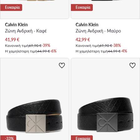
Ευκαιρία
Ευκαιρία
Calvin Klein
Calvin Klein
Ζώνη Ανδρική · Καφέ
Ζώνη Ανδρική · Μαύρο
Τρέχουσα τιμή
Τρέχουσα τιμή
41,99
€
42,99
€
Κανονική τιμή
69,90 €
-39%
Κανονική τιμή
69,90 €
-38%
Η χαμηλότερη τιμή
44,99 €
-6%
Η χαμηλότερη τιμή
44,99 €
-4%
-33%
Ευκαιρία