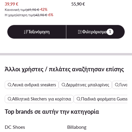
Τρέχουσα τιμή
39,99
€
55,90
€
Κανονική τιμή
69,90 €
-42%
Η χαμηλότερη τιμή
42,90 €
-6%
Ταξινόμηση
Φιλτράρισμα
1
Άλλοι χρήστες / πελάτες αναζήτησαν επίσης
Λευκά ανδρικά sneakers
Δερμάτινες μπαλαρίνες
Γυναικ
Αθλητικά Skechers για κορίτσια
Παιδικά φορέματα Guess
Top brands σε αυτήν την κατηγορία
DC Shoes
Billabong