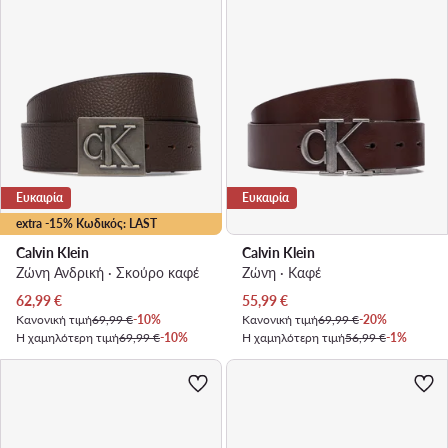
Ευκαιρία
Ευκαιρία
extra -15% Κωδικός: LAST
Calvin Klein
Calvin Klein
Ζώνη Ανδρική · Σκούρο καφέ
Ζώνη · Καφέ
Τρέχουσα τιμή
Τρέχουσα τιμή
62,99
€
55,99
€
Κανονική τιμή
69,99 €
-10%
Κανονική τιμή
69,99 €
-20%
Η χαμηλότερη τιμή
69,99 €
-10%
Η χαμηλότερη τιμή
56,99 €
-1%