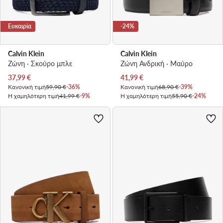
Ευκαιρία
-24%
Calvin Klein
Calvin Klein
Ζώνη · Σκούρο μπλε
Ζώνη Ανδρική · Μαύρο
Τρέχουσα τιμή
Τρέχουσα τιμή
37,99
€
41,99
€
Κανονική τιμή
59,90 €
-36%
Κανονική τιμή
68,90 €
-39%
Η χαμηλότερη τιμή
41,99 €
-9%
Η χαμηλότερη τιμή
55,90 €
-24%