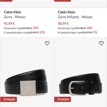
Calvin Klein
Calvin Klein
Ζώνη · Μαύρο
Ζώνη Ανδρική · Μαύρο
Τρέχουσα τιμή
Τρέχουσα τιμή
41,99
€
48,99
€
Κανονική τιμή
69,90 €
-39%
Κανονική τιμή
79,90 €
-38%
Η χαμηλότερη τιμή
62,99 €
-33%
Η χαμηλότερη τιμή
51,99 €
-5%
Ευκαιρία
Ευκαιρία