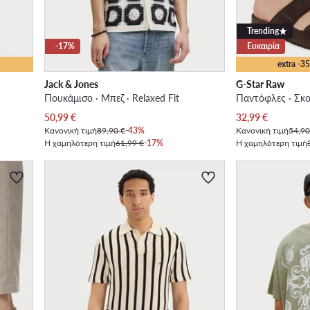
Trending
-17%
Ευκαιρία
extra -
Jack & Jones
G-Star Raw
Πουκάμισο · Μπεζ · Relaxed Fit
Παντόφλες · Σκ
Τρέχουσα τιμή
Τρέχουσα τιμή
50,99
€
32,99
€
Κανονική τιμή
89,90 €
-43%
Κανονική τιμή
54,90
Η χαμηλότερη τιμή
61,99 €
-17%
Η χαμηλότερη τιμή