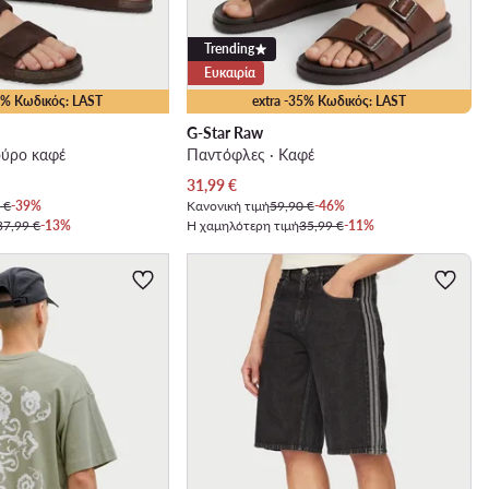
Trending
Ευκαιρία
35% Κωδικός: LAST
extra -35% Κωδικός: LAST
G-Star Raw
ούρο καφέ
Παντόφλες · Καφέ
Τρέχουσα τιμή
31,99
€
 €
-39%
Κανονική τιμή
59,90 €
-46%
37,99 €
-13%
Η χαμηλότερη τιμή
35,99 €
-11%