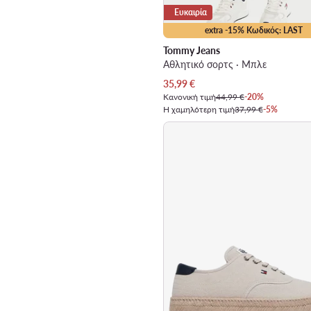
Ευκαιρία
extra -15% Κωδικός: LAST
Tommy Jeans
Αθλητικό σορτς · Μπλε
Τρέχουσα τιμή
35,99
€
Κανονική τιμή
44,99 €
-20%
Η χαμηλότερη τιμή
37,99 €
-5%