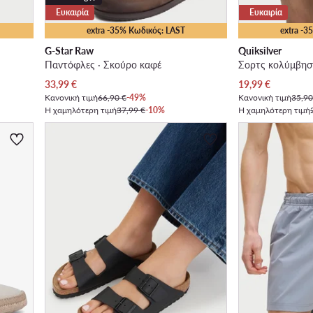
Ευκαιρία
Ευκαιρία
extra -35% Κωδικός: LAST
extra -
G-Star Raw
Quiksilver
Παντόφλες · Σκούρο καφέ
Σορτς κολύμβησ
Τρέχουσα τιμή
Τρέχουσα τιμή
33,99
€
19,99
€
Κανονική τιμή
66,90 €
-49%
Κανονική τιμή
35,90
Η χαμηλότερη τιμή
37,99 €
-10%
Η χαμηλότερη τιμή