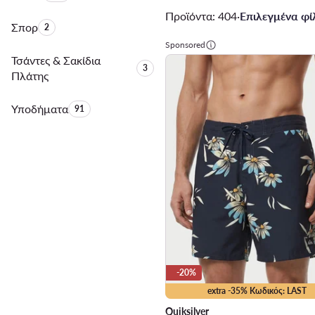
Προϊόντα: 404
·
Επιλεγμένα φίλ
Σπορ
Αριθμός προϊόντων:
2
Sponsored
Τσάντες & Σακίδια
Αριθμός προϊόντων:
3
Πλάτης
Υποδήματα
Αριθμός προϊόντων:
91
-20%
extra -35% Κωδικός: LAST
Quiksilver