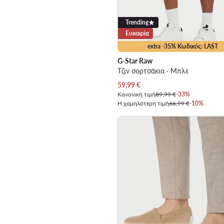
Trending
Ευκαιρία
extra -35% Κωδικός: LAST
G-Star Raw
Τζιν σορτσάκια · Μπλε
Τρέχουσα τιμή
59,99
€
Κανονική τιμή
89,99 €
-33%
Η χαμηλότερη τιμή
66,99 €
-10%