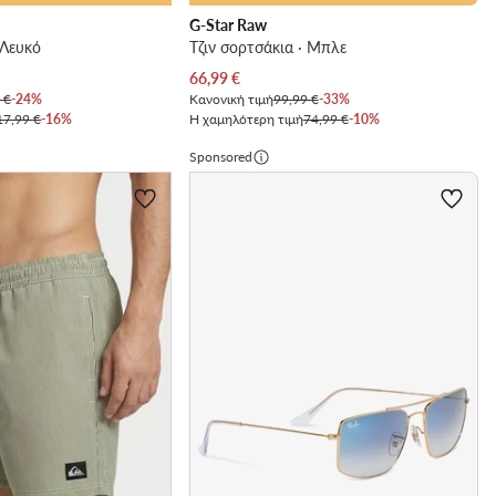
G-Star Raw
 Λευκό
Τζιν σορτσάκια · Μπλε
Τρέχουσα τιμή
66,99
€
 €
-24%
Κανονική τιμή
99,99 €
-33%
17,99 €
-16%
Η χαμηλότερη τιμή
74,99 €
-10%
Sponsored