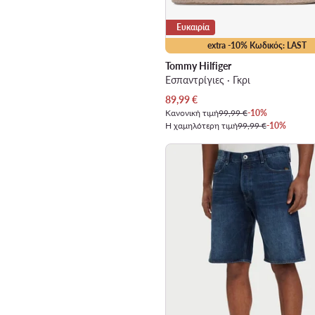
Ευκαιρία
extra -10% Κωδικός: LAST
Tommy Hilfiger
Εσπαντρίγιες · Γκρι
Τρέχουσα τιμή
89,99
€
Κανονική τιμή
99,99 €
-10%
Η χαμηλότερη τιμή
99,99 €
-10%