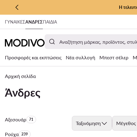
Η τελευτ
ΜΕΤΆΒΑΣΗ ΣΤΟ ΚΎΡΙΟ ΠΕΡΙΕΧΌΜΕΝΟ
ΓΥΝΑΊΚΕΣ
ΑΝΔΡΕΣ
ΠΑΙΔΙΑ
ΜΕΤΆΒΑΣΗ ΣΤΗΝ ΑΝΑΖΉΤΗΣΗ
Προσφορές και εκπτώσεις
Νέα συλλογή
Μπεστ σέλερ
Μ
Αρχική σελίδα
Άνδρες
Αξεσουάρ
Αριθμός προϊόντων:
71
Ταξινόμηση
Μέγεθος
Ρούχα
Αριθμός προϊόντων:
239