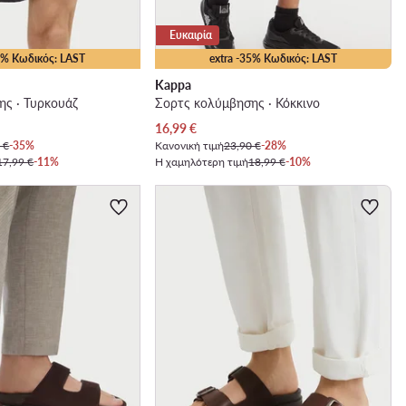
Ευκαιρία
35% Κωδικός: LAST
extra -35% Κωδικός: LAST
Kappa
ς · Τυρκουάζ
Σορτς κολύμβησης · Κόκκινο
Τρέχουσα τιμή
16,99
€
 €
-35%
Κανονική τιμή
23,90 €
-28%
17,99 €
-11%
Η χαμηλότερη τιμή
18,99 €
-10%