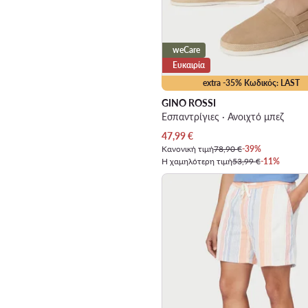
weCare
Ευκαιρία
extra -35% Κωδικός: LAST
GINO ROSSI
Εσπαντρίγιες · Ανοιχτό μπεζ
Τρέχουσα τιμή
47,99
€
Κανονική τιμή
78,90 €
-39%
Η χαμηλότερη τιμή
53,99 €
-11%