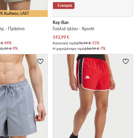
Ευκαιρία
35% Κωδικός: LAST
Ray-Ban
ης · Πράσινο
Γυαλιά ηλίου · Χρυσό
Τρέχουσα τιμή
143,99
€
 €
-44%
Κανονική τιμή
170,99 €
-15%
21,99 €
-9%
Η χαμηλότερη τιμή
154,99 €
-7%