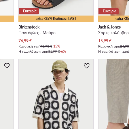
Ευκαιρία
Ευκαιρία
extra -35% Κωδικός: LAST
extra -
Birkenstock
Jack & Jones
Παντόφλες · Μαύρο
Σορτς κολύμβηση
Τρέχουσα τιμή
Τρέχουσα τιμή
76,99
€
15,99
€
Κανονική τιμή
90,90 €
-15%
Κανονική τιμή
24,90
Η χαμηλότερη τιμή
81,99 €
-6%
Η χαμηλότερη τιμή