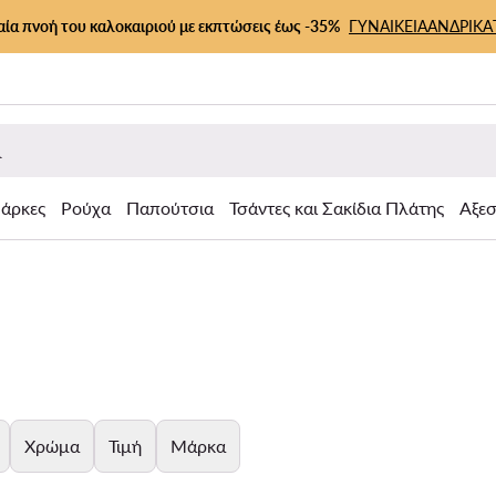
αία πνοή του καλοκαιριού με εκπτώσεις έως -35%
ΓΥΝΑΙΚΕΙΑ
ΑΝΔΡΙΚΑ
άρκες
Ρούχα
Παπούτσια
Τσάντες και Σακίδια Πλάτης
Αξε
Χρώμα
Τιμή
Μάρκα