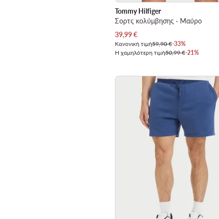
Tommy Hilfiger
Σορτς κολύμβησης · Μαύρο
Τρέχουσα τιμή
39,99
€
Κανονική τιμή
59,90 €
-33%
Η χαμηλότερη τιμή
50,99 €
-21%