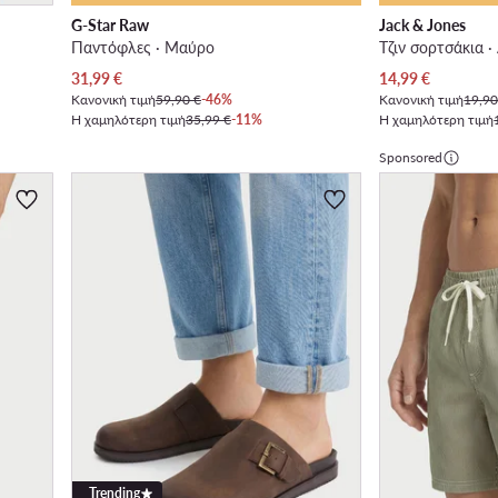
G-Star Raw
Jack & Jones
Παντόφλες · Μαύρο
Τζιν σορτσάκια ·
Τρέχουσα τιμή
Τρέχουσα τιμή
31,99
€
14,99
€
Κανονική τιμή
59,90 €
-46%
Κανονική τιμή
19,90
Η χαμηλότερη τιμή
35,99 €
-11%
Η χαμηλότερη τιμή
Sponsored
Trending