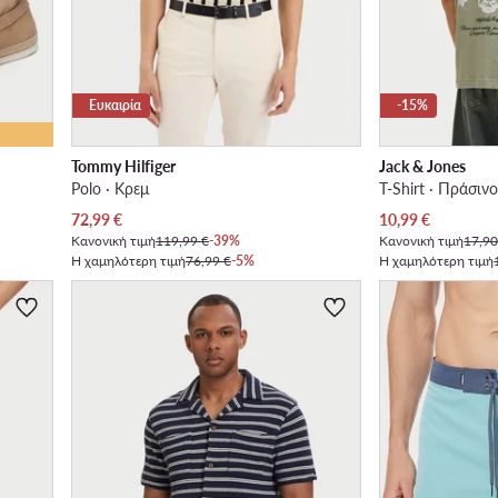
Ευκαιρία
-15%
Tommy Hilfiger
Jack & Jones
Polo · Κρεμ
T-Shirt · Πράσιν
Τρέχουσα τιμή
Τρέχουσα τιμή
72,99
€
10,99
€
Κανονική τιμή
119,99 €
-39%
Κανονική τιμή
17,90
Η χαμηλότερη τιμή
76,99 €
-5%
Η χαμηλότερη τιμή