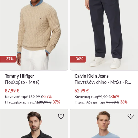
-37%
-36%
Tommy Hilfiger
Calvin Klein Jeans
Πουλόβερ · Μπεζ
Παντελόνι chino · Μπλε · Regular Fit
Τρέχουσα τιμή
Τρέχουσα τιμή
87,99
€
62,99
€
Κανονική τιμή
139,99 €
-37%
Κανονική τιμή
99,90 €
-36%
Η χαμηλότερη τιμή
139,99 €
-37%
Η χαμηλότερη τιμή
99,90 €
-36%