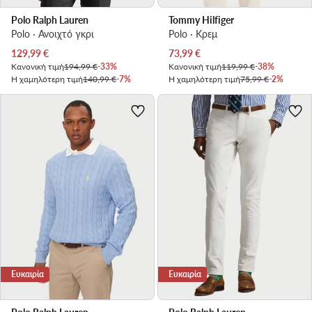
Polo Ralph Lauren
Tommy Hilfiger
Polo · Ανοιχτό γκρι
Polo · Κρεμ
Τρέχουσα τιμή
Τρέχουσα τιμή
129,99
€
73,99
€
Κανονική τιμή
194,99 €
-33%
Κανονική τιμή
119,99 €
-38%
Η χαμηλότερη τιμή
140,99 €
-7%
Η χαμηλότερη τιμή
75,99 €
-2%
Ευκαιρία
Ευκαιρία