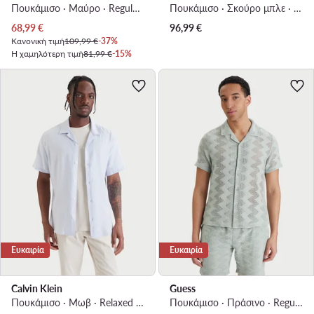
Πουκάμισο · Μαύρο · Regular Fit
Πουκάμισο · Σκούρο μπλε · Regular Fit
Τρέχουσα τιμή
68,99
€
96,99
€
Κανονική τιμή
109,99 €
-37%
Η χαμηλότερη τιμή
81,99 €
-15%
Ευκαιρία
Ευκαιρία
Calvin Klein
Guess
Πουκάμισο · Μωβ · Relaxed Fit
Πουκάμισο · Πράσινο · Regular Fit