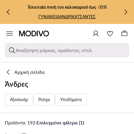
ΜΕΤΆΒΑΣΗ ΣΤΟ ΚΎΡΙΟ ΠΕΡΙΕΧΌΜΕΝΟ
ΜΕΤΆΒΑΣΗ ΣΤΗΝ ΑΝΑΖΉΤΗΣΗ
Τελευταία πνοή του καλοκαιριού έως -35%
ΓΥΝΑΙΚΕΙΑ
ΑΝΔΡΙΚΑ
ΤΣΑΝΤΕΣ
Αναζήτηση μάρκας, προϊόντος, στυλ
Αρχική σελίδα
Άνδρες
Αξεσουάρ
Ρούχα
Υποδήματα
Προϊόντα: 192
·
Επιλεγμένα φίλτρα (1)