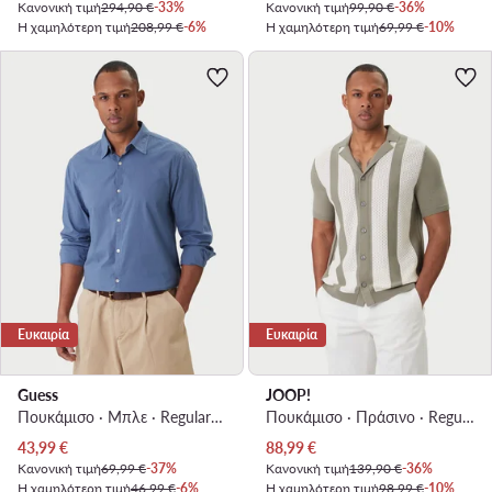
Κανονική τιμή
294,90 €
-33%
Κανονική τιμή
99,90 €
-36%
Η χαμηλότερη τιμή
208,99 €
-6%
Η χαμηλότερη τιμή
69,99 €
-10%
Ευκαιρία
Ευκαιρία
Guess
JOOP!
Πουκάμισο · Μπλε · Regular Fit
Πουκάμισο · Πράσινο · Regular Fit
Τρέχουσα τιμή
Τρέχουσα τιμή
43,99
€
88,99
€
Κανονική τιμή
69,99 €
-37%
Κανονική τιμή
139,90 €
-36%
Η χαμηλότερη τιμή
46,99 €
-6%
Η χαμηλότερη τιμή
98,99 €
-10%