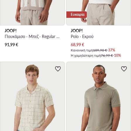
Ευκαιρία
JOOP!
JOOP!
Πουκάμισο · Μπεζ · Regular Fit
Polo · Εκρού
Τρέχουσα τιμή
91,99
€
68,99
€
Κανονική τιμή
109,90 €
-37%
Η χαμηλότερη τιμή
76,99 €
-10%