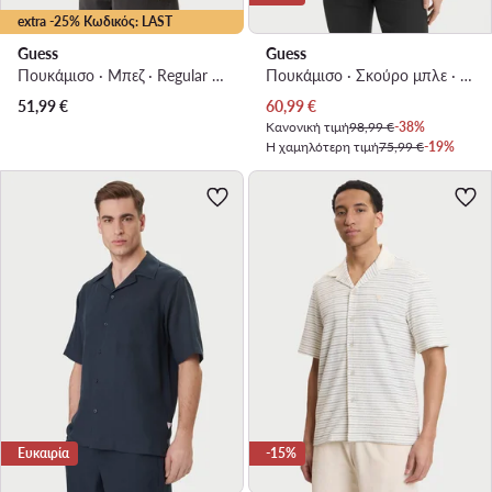
extra -25% Κωδικός: LAST
Guess
Guess
Πουκάμισο · Μπεζ · Regular Fit
Πουκάμισο · Σκούρο μπλε · Regular Fit
Τρέχουσα τιμή
51,99
€
60,99
€
Κανονική τιμή
98,99 €
-38%
Η χαμηλότερη τιμή
75,99 €
-19%
Ευκαιρία
-15%