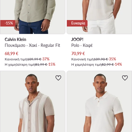
-15%
Ευκαιρία
Calvin Klein
JOOP!
Πουκάμισο · Χακί · Regular Fit
Polo · Καφέ
Τρέχουσα τιμή
Τρέχουσα τιμή
68,99
€
70,99
€
Κανονική τιμή
109,99 €
-37%
Κανονική τιμή
109,90 €
-35%
Η χαμηλότερη τιμή
81,99 €
-15%
Η χαμηλότερη τιμή
82,99 €
-14%