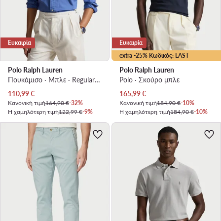
Ευκαιρία
Ευκαιρία
extra -25% Κωδικός: LAST
Polo Ralph Lauren
Polo Ralph Lauren
Πουκάμισο · Μπλε · Regular Fit
Polo · Σκούρο μπλε
Τρέχουσα τιμή
Τρέχουσα τιμή
110,99
€
165,99
€
Κανονική τιμή
164,90 €
-32%
Κανονική τιμή
184,90 €
-10%
Η χαμηλότερη τιμή
122,99 €
-9%
Η χαμηλότερη τιμή
184,90 €
-10%