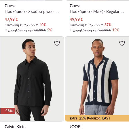
Guess
Guess
Πουκάμισο · Σκούρο μπλε · Regular Fit
Πουκάμισο · Μπεζ · Regular Fit
Τρέχουσα τιμή
Τρέχουσα τιμή
47,99
€
49,99
€
Κανονική τιμή
79,99 €
-40%
Κανονική τιμή
79,99 €
-37%
Η χαμηλότερη τιμή
50,99 €
-5%
Η χαμηλότερη τιμή
58,99 €
-15%
-15%
extra -25% Κωδικός: LAST
Calvin Klein
JOOP!