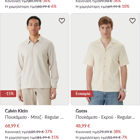
Κανονική τιμή
89,99 €
-36%
Κανονική τιμή
99,90 €
-36%
Η χαμηλότερη τιμή
60,99 €
-6%
Η χαμηλότερη τιμή
69,99 €
-10%
-15%
Ευκαιρία
Calvin Klein
Guess
Πουκάμισο · Μπεζ · Regular Fit
Πουκάμισο · Εκρού · Regular Fit
Τρέχουσα τιμή
Τρέχουσα τιμή
68,99
€
48,99
€
Κανονική τιμή
109,99 €
-37%
Κανονική τιμή
79,99 €
-38%
Η χαμηλότερη τιμή
81,99 €
-15%
Η χαμηλότερη τιμή
52,99 €
-7%