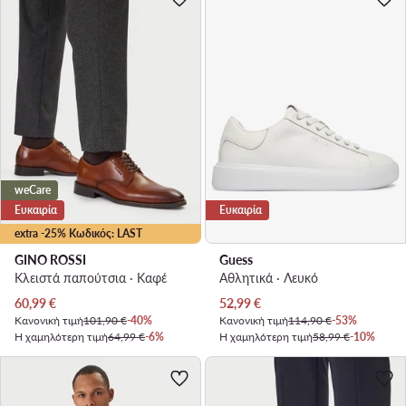
weCare
Ευκαιρία
Ευκαιρία
extra -25% Κωδικός: LAST
GINO ROSSI
Guess
Κλειστά παπούτσια · Καφέ
Αθλητικά · Λευκό
Τρέχουσα τιμή
Τρέχουσα τιμή
60,99
€
52,99
€
Κανονική τιμή
101,90 €
-40%
Κανονική τιμή
114,90 €
-53%
Η χαμηλότερη τιμή
64,99 €
-6%
Η χαμηλότερη τιμή
58,99 €
-10%