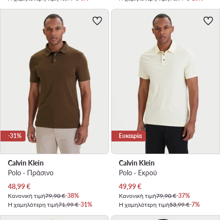
-31%
Ευκαιρία
Calvin Klein
Calvin Klein
Polo · Πράσινο
Polo · Εκρού
Τρέχουσα τιμή
Τρέχουσα τιμή
48,99
€
49,99
€
Κανονική τιμή
79,90 €
-38%
Κανονική τιμή
79,90 €
-37%
Η χαμηλότερη τιμή
71,99 €
-31%
Η χαμηλότερη τιμή
53,99 €
-7%