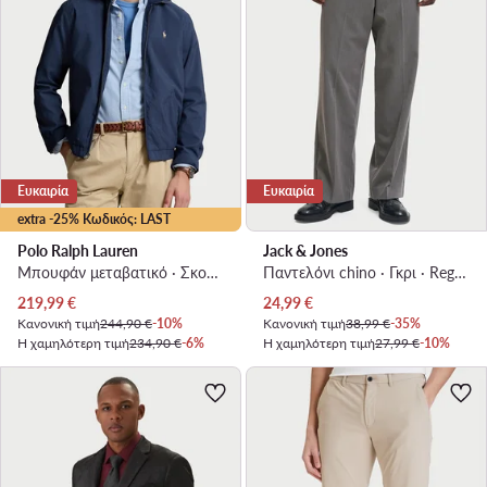
Ευκαιρία
Ευκαιρία
extra -25% Κωδικός: LAST
Polo Ralph Lauren
Jack & Jones
Μπουφάν μεταβατικό · Σκούρο μπλε
Παντελόνι chino · Γκρι · Regular Fit
Τρέχουσα τιμή
Τρέχουσα τιμή
219,99
€
24,99
€
Κανονική τιμή
244,90 €
-10%
Κανονική τιμή
38,99 €
-35%
Η χαμηλότερη τιμή
234,90 €
-6%
Η χαμηλότερη τιμή
27,99 €
-10%