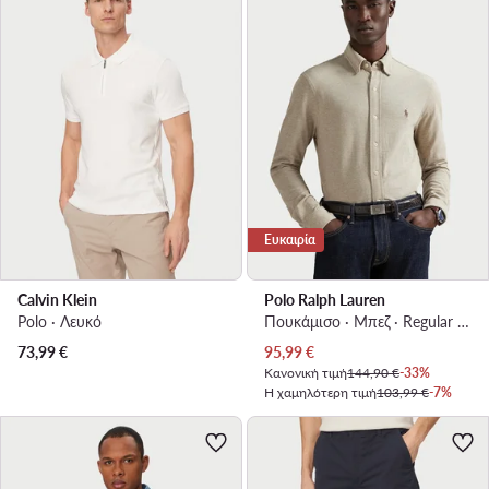
Ευκαιρία
Calvin Klein
Polo Ralph Lauren
Polo · Λευκό
Πουκάμισο · Μπεζ · Regular Fit
Τρέχουσα τιμή
73,99
€
95,99
€
Κανονική τιμή
144,90 €
-33%
Η χαμηλότερη τιμή
103,99 €
-7%