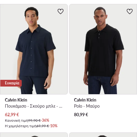
Ευκαιρία
Calvin Klein
Calvin Klein
Πουκάμισο · Σκούρο μπλε · Regular Fit
Polo · Μαύρο
Τρέχουσα τιμή
62,99
€
80,99
€
Κανονική τιμή
99,90 €
-36%
Η χαμηλότερη τιμή
69,99 €
-10%