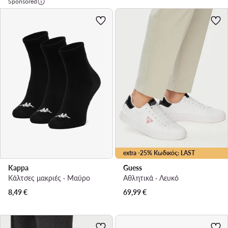
Sponsored
extra -25% Κωδικός: LAST
Kappa
Guess
Κάλτσες μακριές · Μαύρο
Αθλητικά · Λευκό
8,49
€
69,99
€