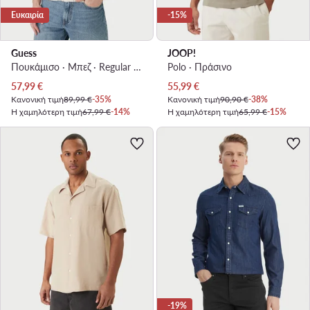
Ευκαιρία
-15%
Guess
JOOP!
Πουκάμισο · Μπεζ · Regular Fit
Polo · Πράσινο
Τρέχουσα τιμή
Τρέχουσα τιμή
57,99
€
55,99
€
Κανονική τιμή
89,99 €
-35%
Κανονική τιμή
90,90 €
-38%
Η χαμηλότερη τιμή
67,99 €
-14%
Η χαμηλότερη τιμή
65,99 €
-15%
-19%