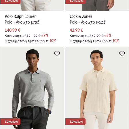
Ευκαιρία
Ευκαιρία
Polo Ralph Lauren
Jack & Jones
Polo · Ανοιχτό μπεζ
Polo · Ανοιχτό καφέ
Τρέχουσα τιμή
Τρέχουσα τιμή
140,99
€
42,99
€
Κανονική τιμή
194,99 €
-27%
Κανονική τιμή
69,90 €
-38%
Η χαμηλότερη τιμή
156,99 €
-10%
Η χαμηλότερη τιμή
47,99 €
-10%
Ευκαιρία
Ευκαιρία