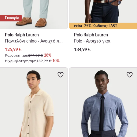
Ευκαιρία
extra -25% Κωδικός: LAST
Polo Ralph Lauren
Polo Ralph Lauren
Παντελόνι chino · Ανοιχτό πράσινο · Slim Fit
Polo · Ανοιχτό γκρι
Τρέχουσα τιμή
125,99
€
134,99
€
Κανονική τιμή
174,99 €
-28%
Η χαμηλότερη τιμή
139,99 €
-10%