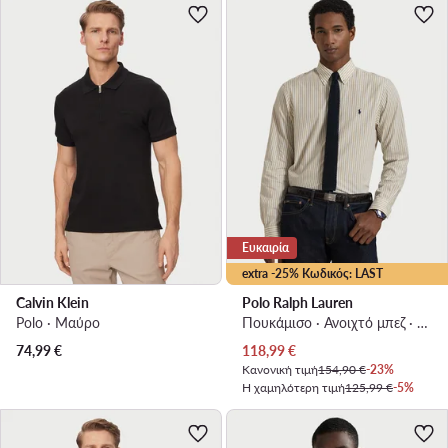
Ευκαιρία
extra -25% Κωδικός: LAST
Calvin Klein
Polo Ralph Lauren
Polo · Μαύρο
Πουκάμισο · Ανοιχτό μπεζ · Regular Fit
Τρέχουσα τιμή
74,99
€
118,99
€
Κανονική τιμή
154,90 €
-23%
Η χαμηλότερη τιμή
125,99 €
-5%