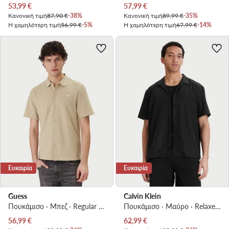
Τρέχουσα τιμή
Τρέχουσα τιμή
53,99
€
57,99
€
Κανονική τιμή
87,90 €
-38%
Κανονική τιμή
89,99 €
-35%
Η χαμηλότερη τιμή
56,99 €
-5%
Η χαμηλότερη τιμή
67,99 €
-14%
Ευκαιρία
Ευκαιρία
Guess
Calvin Klein
Πουκάμισο · Μπεζ · Regular Fit
Πουκάμισο · Μαύρο · Relaxed Fit
Τρέχουσα τιμή
Τρέχουσα τιμή
56,99
€
62,99
€