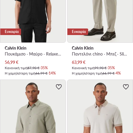
Ευκαιρία
Ευκαιρία
Calvin Klein
Calvin Klein
Πουκάμισο · Μαύρο · Relaxed Fit
Παντελόνι chino · Μπεζ · Slim Fit
Τρέχουσα τιμή
Τρέχουσα τιμή
56,99
€
63,99
€
Κανονική τιμή
87,90 €
-35%
Κανονική τιμή
99,90 €
-35%
Η χαμηλότερη τιμή
66,99 €
-14%
Η χαμηλότερη τιμή
66,99 €
-4%