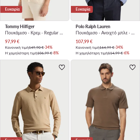
Ευκαιρία
Ευκαιρία
Tommy Hilfiger
Polo Ralph Lauren
Πουκάμισο · Κρεμ · Regular Fit
Πουκάμισο · Ανοιχτό μπλε · Regular Fit
Τρέχουσα τιμή
Τρέχουσα τιμή
97,99
€
107,99
€
Κανονική τιμή
149,90 €
-34%
Κανονική τιμή
164,99 €
-34%
Η χαμηλότερη τιμή
106,99 €
-8%
Η χαμηλότερη τιμή
114,99 €
-6%