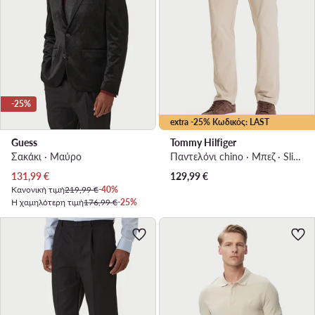
-25%
extra -25% Κωδικός: LAST
Guess
Tommy Hilfiger
Σακάκι · Μαύρο
Παντελόνι chino · Μπεζ · Slim Fit
Τρέχουσα τιμή
131,99
€
129,99
€
Κανονική τιμή
219,99 €
-40%
Η χαμηλότερη τιμή
176,99 €
-25%