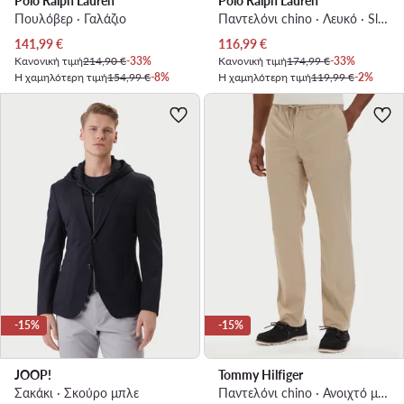
Polo Ralph Lauren
Polo Ralph Lauren
Πουλόβερ · Γαλάζιο
Παντελόνι chino · Λευκό · Slim Fit
Τρέχουσα τιμή
Τρέχουσα τιμή
141,99
€
116,99
€
Κανονική τιμή
214,90 €
-33%
Κανονική τιμή
174,99 €
-33%
Η χαμηλότερη τιμή
154,99 €
-8%
Η χαμηλότερη τιμή
119,99 €
-2%
-15%
-15%
JOOP!
Tommy Hilfiger
Σακάκι · Σκούρο μπλε
Παντελόνι chino · Ανοιχτό μπεζ · Slim Fit