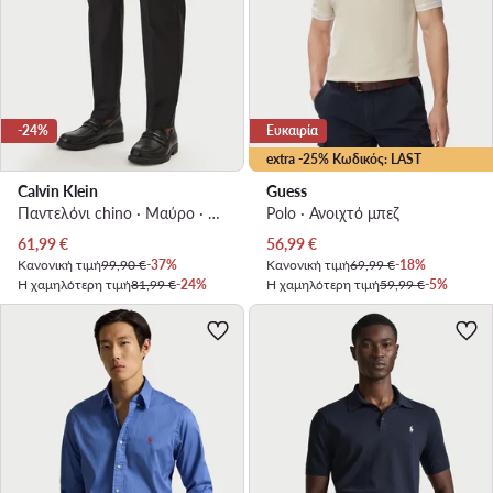
-24%
Ευκαιρία
extra -25% Κωδικός: LAST
Calvin Klein
Guess
Παντελόνι chino · Μαύρο · Slim Fit
Polo · Ανοιχτό μπεζ
Τρέχουσα τιμή
Τρέχουσα τιμή
61,99
€
56,99
€
Κανονική τιμή
99,90 €
-37%
Κανονική τιμή
69,99 €
-18%
Η χαμηλότερη τιμή
81,99 €
-24%
Η χαμηλότερη τιμή
59,99 €
-5%