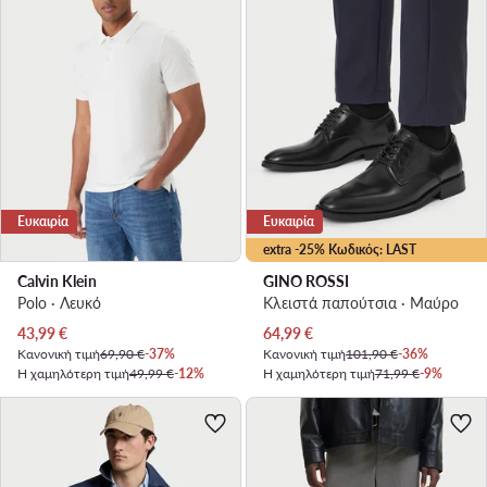
Ευκαιρία
Ευκαιρία
extra -25% Κωδικός: LAST
Calvin Klein
GINO ROSSI
Polo · Λευκό
Κλειστά παπούτσια · Μαύρο
Τρέχουσα τιμή
Τρέχουσα τιμή
43,99
€
64,99
€
Κανονική τιμή
69,90 €
-37%
Κανονική τιμή
101,90 €
-36%
Η χαμηλότερη τιμή
49,99 €
-12%
Η χαμηλότερη τιμή
71,99 €
-9%