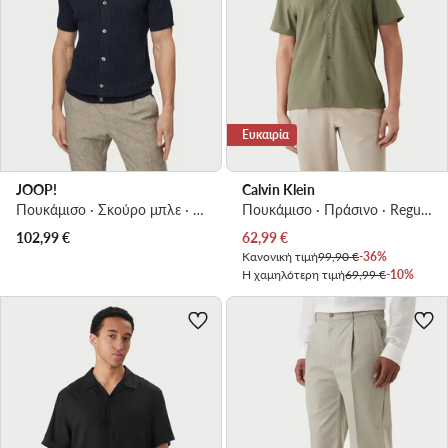
Ευκαιρία
JOOP!
Calvin Klein
Πουκάμισο · Σκούρο μπλε · Regular Fit
Πουκάμισο · Πράσινο · Regular Fit
Τρέχουσα τιμή
102,99
€
62,99
€
Κανονική τιμή
99,90 €
-36%
Η χαμηλότερη τιμή
69,99 €
-10%