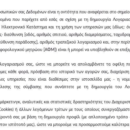
σωπικών σας Δεδομένων είναι η οντότητα που αναφέρεται στο σημείο 
ομένα που παρέχετε από εσάς σε σχέση με τη δημιουργία Λογαριασ
 Ηλεκτρονικό Κατάστημα και τη χρήση των υπηρεσιών μας (ιδίως: ό
· διεύθυνση [οδός, αριθμός σπιτιού, αριθμός διαμερίσματος, ταχυδρομ
ιεύθυνση παράδοσης], αριθμός τραπεζικού λογαριασμού και, στην περ
ς φορολογικού μητρώου [ΑΦΜ]) είναι ή μπορεί να υποβληθούν σε επεξ
ογαριασμού σας, ώστε να μπορείτε να απολαμβάνετε τα οφέλη που
ες κάθε φορά, πρόσβαση στο ιστορικό των αγορών σας, διαχείριση 
λλες υπηρεσίες που είναι διαθέσιμες στην ιστοσελίδα μας - η νο
τέλεσης της σύμβασης που συνάπτετε με τη δημιουργία του Λο
άρκετινγκ, αναλυτικές και στατιστικές δραστηριότητες του Διαχειρι
Cookies) ή άλλων λεγόμενων τρίτων με τους οποίους συνεργαζόμασ
έροντά σας με βάση τη δημιουργία προφίλ (με απλοποιημένο τρόπο 
τον ιστότοπό μας), ώστε να μπορούμε να προσαρμοστούμε καλύτερα ό