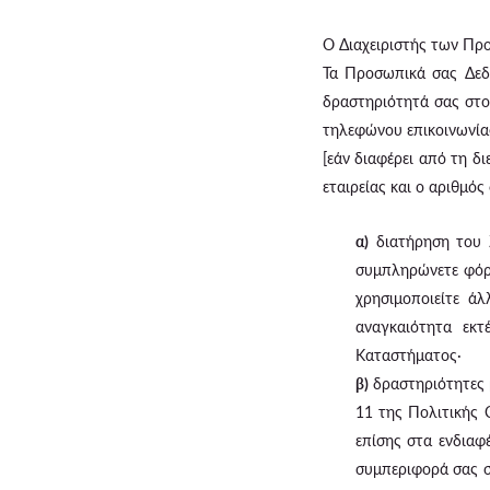
Ο Διαχειριστής των Προ
Τα Προσωπικά σας Δεδ
δραστηριότητά σας στο
τηλεφώνου επικοινωνίας
[εάν διαφέρει από τη δ
εταιρείας και ο αριθμό
α)
διατήρηση του λ
συμπληρώνετε φόρμ
χρησιμοποιείτε ά
αναγκαιότητα εκ
Καταστήματος·
β)
δραστηριότητες μ
11 της Πολιτικής 
επίσης στα ενδιαφ
συμπεριφορά σας σ