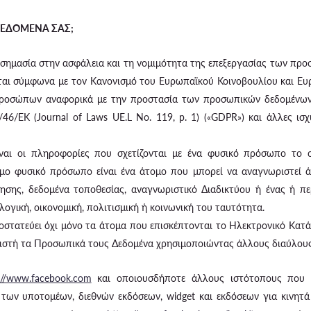
Α ΔΕΔΟΜΕΝΑ ΣΑΣ;
η σημασία στην ασφάλεια και τη νομιμότητα της επεξεργασίας των 
ται σύμφωνα με τον Κανονισμό του Ευρωπαϊκού Κοινοβουλίου και Ευ
ροσώπων αναφορικά με την προστασία των προσωπικών δεδομένων 
46/ΕΚ (Journal of Laws UE.L No. 119, p. 1) («GDPR») και άλλες ι
ναι οι πληροφορίες που σχετίζονται με ένα φυσικό πρόσωπο το ο
ιμο φυσικό πρόσωπο είναι ένα άτομο που μπορεί να αναγνωριστεί ά
ησης, δεδομένα τοποθεσίας, αναγνωριστικό Διαδικτύου ή ένας ή πε
λογική, οικονομική, πολιτισμική ή κοινωνική του ταυτότητα.
ροστατεύει όχι μόνο τα άτομα που επισκέπτονται το Ηλεκτρονικό Κα
ριστή τα Προσωπικά τους Δεδομένα χρησιμοποιώντας άλλους διαύλους
://www.facebook.com
και οποιουσδήποτε άλλους ιστότοπους που ε
των υποτομέων, διεθνών εκδόσεων, widget και εκδόσεων για κινητά