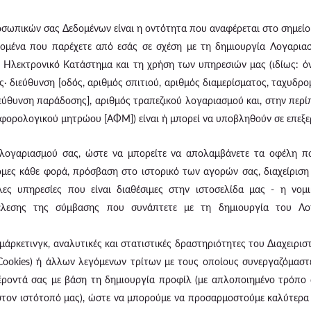
σωπικών σας Δεδομένων είναι η οντότητα που αναφέρεται στο σημείο 
ομένα που παρέχετε από εσάς σε σχέση με τη δημιουργία Λογαριασ
 Ηλεκτρονικό Κατάστημα και τη χρήση των υπηρεσιών μας (ιδίως: ό
· διεύθυνση [οδός, αριθμός σπιτιού, αριθμός διαμερίσματος, ταχυδρομ
ιεύθυνση παράδοσης], αριθμός τραπεζικού λογαριασμού και, στην περ
ς φορολογικού μητρώου [ΑΦΜ]) είναι ή μπορεί να υποβληθούν σε επεξ
ογαριασμού σας, ώστε να μπορείτε να απολαμβάνετε τα οφέλη που
ες κάθε φορά, πρόσβαση στο ιστορικό των αγορών σας, διαχείριση 
λλες υπηρεσίες που είναι διαθέσιμες στην ιστοσελίδα μας - η νο
τέλεσης της σύμβασης που συνάπτετε με τη δημιουργία του Λο
άρκετινγκ, αναλυτικές και στατιστικές δραστηριότητες του Διαχειρι
Cookies) ή άλλων λεγόμενων τρίτων με τους οποίους συνεργαζόμασ
έροντά σας με βάση τη δημιουργία προφίλ (με απλοποιημένο τρόπο 
τον ιστότοπό μας), ώστε να μπορούμε να προσαρμοστούμε καλύτερα ό