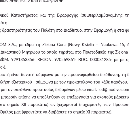
ικών Δεδομένων που συλλέγονται:
κού Καταστήματος και της Εφαρμογής (συμπεριλαμβανομένης τη
λάτη·
ς δραστηριότητας του Πελάτη στο Διαδίκτυο, στην Εφαρμογή ή στα φ
OM S.A.., με έδρα τη Zielona Góra (Nowy Kisielin – Naukowa 15, 
 Δικαστικού Μητρώου το οποίο τηρείται στο Πρωτοδικείο της Zielona
ΑΦΜ: 9291353356· REGON: 970569861· BDO: 000031285· με μετοχι
ς»).
ιριστή είναι δυνατή σύμφωνα με την προαναφερθείσα διεύθυνση, τη 
κλήση εξωτερικού - σύμφωνα με τον τιμοκατάλογο του κάθε παρόχου.
 με τον υπεύθυνο προστασίας δεδομένων μέσω email: iod@modivo.com
μπορούν επίσης να υποβληθούν σε επεξεργασία για σκοπούς μάρκετινγ
στο σημείο XII παρακάτω) ως ξεχωριστοί διαχειριστές των Προσω
Όμιλός μας (φροντίστε να διαβάσετε το σημείο XI παρακάτω).