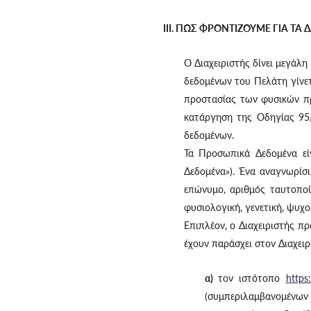
III. ΠΩΣ ΦΡΟΝΤΙΖΟΥΜΕ ΓΙΑ Τ
Ο Διαχειριστής δίνει μεγάλ
δεδομένων του Πελάτη γίνε
προστασίας των φυσικών π
κατάργηση της Οδηγίας 95/
δεδομένων.
Τα Προσωπικά Δεδομένα εί
Δεδομένα»). Ένα αναγνωρίσ
επώνυμο, αριθμός ταυτοποί
φυσιολογική, γενετική, ψυχο
Επιπλέον, ο Διαχειριστής π
έχουν παράσχει στον Διαχει
α)
τον ιστότοπο
https
(συμπεριλαμβανομένων 