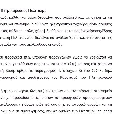
II της παρούσας Πολιτικής.
μού, καθώς και άλλα δεδομένα που συλλέχθηκαν σε σχέση με τη
νομα και επώνυμο· διεύθυνση ηλεκτρονικού ταχυδρομείου· αριθμός
ικός κώδικας, πόλη, χώρα], διεύθυνση κατοικίας/επιχείρησης/έδρας
ίπτωση Πελατών που δεν είναι καταναλωτές, επιπλέον το όνομα της
εργασία για τους ακόλουθους σκοπούς:
 προσφέρει (π.χ. υποβολή παραγγελιών χωρίς να χρειάζεται να
των συγκατάθεσών σας στον ιστότοπο κ.λπ.) και σας επιτρέπει να
μική βάση: άρθρο 6, παράγραφος 1, στοιχείο β) του GDPR, δηλ.
γαριασμού και αποδέχοντας τον Κανονισμό του Ηλεκτρονικού
στή ή των συνεργατών του (των τρίτων που αναφέρονται στο σημείο
τε, π.χ. παρουσίαση διαφημίσεων και προσφορών, προσαρμοσμένων
αναλύουμε τη δραστηριότητά σας (π.χ. το ιστορικό αγορών και τη
χι μόνο σε συγκεκριμένες, γενικές ομάδες των Πελατών μας, αλλά