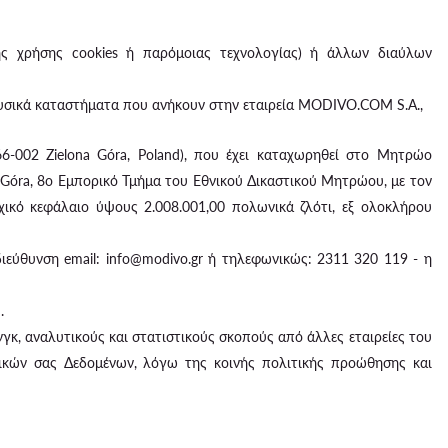
ς χρήσης cookies ή παρόμοιας τεχνολογίας) ή άλλων διαύλων
υσικά καταστήματα που ανήκουν στην εταιρεία MODIVO.COM S.A.,
66-002 Zielona Góra, Poland), που έχει καταχωρηθεί στο Μητρώο
 Góra, 8ο Εμπορικό Τμήμα του Εθνικού Δικαστικού Μητρώου, με τον
κό κεφάλαιο ύψους 2.008.001,00 πολωνικά ζλότι, εξ ολοκλήρου
διεύθυνση email: info@modivo.gr ή τηλεφωνικώς: 2311 320 119 - η
.
κ, αναλυτικούς και στατιστικούς σκοπούς από άλλες εταιρείες του
πικών σας Δεδομένων, λόγω της κοινής πολιτικής προώθησης και