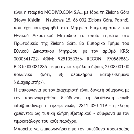
είναι η εταιρεία MODIVO.COM S.A.., με έδρα τη Zielona Góra
(Nowy Kisielin – Naukowa 15, 66-002 Zielona Góra, Poland),
που έχει καταχωρηθεί στο Μητρώο Επιχειρηματιών του
Εθνικού Δικαστικού Μητρώου το οποίο τηρείται στο
Πρωτοδικείο της Zielona Góra, 8ο Εμπορικό Τμήμα του
Εθνικού Δικαστικού Μητρώου, με τον αριθμό KRS:
0000541722· ΑΦΜ: 9291353356· REGON: 970569861·
BDO: 000031285· με μετοχικό κεφάλαιο ύψους 2.008.001,00
πολωνικά ζλότι, εξ ολοκλήρου καταβεβλημένο
(«Διαχειριστής»).
Η επικοινωνία με τον Διαχειριστή είναι δυνατή σύμφωνα με
την προαναφερθείσα διεύθυνση, τη διεύθυνση email:
info@modivo.gr ή τηλεφωνικώς: 2311 320 119 - η κλήση
χρεώνεται ως τυπική κλήση εξωτερικού - σύμφωνα με τον
τιμοκατάλογο του κάθε παρόχου.
Μπορείτε να επικοινωνήσετε με τον υπεύθυνο προστασίας