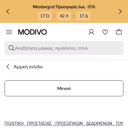
ΜΕΤΆΒΑΣΗ ΣΤΟ ΚΎΡΙΟ ΠΕΡΙΕΧΌΜΕΝΟ
ΜΕΤΆΒΑΣΗ ΣΤΗΝ ΑΝΑΖΉΤΗΣΗ
Μεσάνυχτα! Προσφορές έως -35%
17 Ώ
:
42 Λ
:
16 Δ
Αναζήτηση μάρκας, προϊόντος, στυλ
Αρχική σελίδα
Μενού
ΠΟΛΙΤΙΚΗ ΠΡΟΣΤΑΣΙΑΣ ΠΡΟΣΩΠΙΚΩΝ ΔΕΔΟΜΕΝΩΝ ΤΟΥ