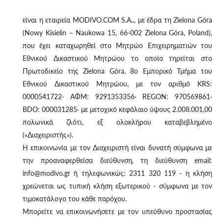
είναι η εταιρεία MODIVO.COM S.A.., με έδρα τη Zielona Góra
(Nowy Kisielin – Naukowa 15, 66-002 Zielona Góra, Poland),
που έχει καταχωρηθεί στο Μητρώο Επιχειρηματιών του
Εθνικού Δικαστικού Μητρώου το οποίο τηρείται στο
Πρωτοδικείο της Zielona Góra, 8ο Εμπορικό Τμήμα του
Εθνικού Δικαστικού Μητρώου, με τον αριθμό KRS:
0000541722· ΑΦΜ: 9291353356· REGON: 970569861·
BDO: 000031285· με μετοχικό κεφάλαιο ύψους 2.008.001,00
πολωνικά ζλότι, εξ ολοκλήρου καταβεβλημένο
(«Διαχειριστής»).
Η επικοινωνία με τον Διαχειριστή είναι δυνατή σύμφωνα με
την προαναφερθείσα διεύθυνση, τη διεύθυνση email:
info@modivo.gr ή τηλεφωνικώς: 2311 320 119 - η κλήση
χρεώνεται ως τυπική κλήση εξωτερικού - σύμφωνα με τον
τιμοκατάλογο του κάθε παρόχου.
Μπορείτε να επικοινωνήσετε με τον υπεύθυνο προστασίας