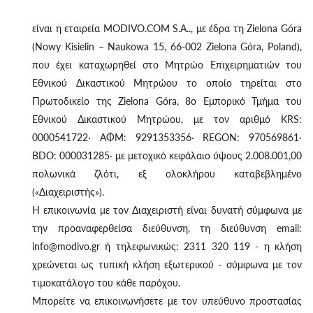
είναι η εταιρεία MODIVO.COM S.A.., με έδρα τη Zielona Góra
(Nowy Kisielin – Naukowa 15, 66-002 Zielona Góra, Poland),
που έχει καταχωρηθεί στο Μητρώο Επιχειρηματιών του
Εθνικού Δικαστικού Μητρώου το οποίο τηρείται στο
Πρωτοδικείο της Zielona Góra, 8ο Εμπορικό Τμήμα του
Εθνικού Δικαστικού Μητρώου, με τον αριθμό KRS:
0000541722· ΑΦΜ: 9291353356· REGON: 970569861·
BDO: 000031285· με μετοχικό κεφάλαιο ύψους 2.008.001,00
πολωνικά ζλότι, εξ ολοκλήρου καταβεβλημένο
(«Διαχειριστής»).
Η επικοινωνία με τον Διαχειριστή είναι δυνατή σύμφωνα με
την προαναφερθείσα διεύθυνση, τη διεύθυνση email:
info@modivo.gr ή τηλεφωνικώς: 2311 320 119 - η κλήση
χρεώνεται ως τυπική κλήση εξωτερικού - σύμφωνα με τον
τιμοκατάλογο του κάθε παρόχου.
Μπορείτε να επικοινωνήσετε με τον υπεύθυνο προστασίας