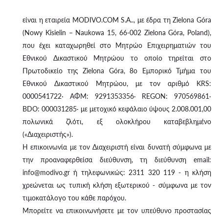
είναι η εταιρεία MODIVO.COM S.A.., με έδρα τη Zielona Góra
(Nowy Kisielin – Naukowa 15, 66-002 Zielona Góra, Poland),
που έχει καταχωρηθεί στο Μητρώο Επιχειρηματιών του
Εθνικού Δικαστικού Μητρώου το οποίο τηρείται στο
Πρωτοδικείο της Zielona Góra, 8ο Εμπορικό Τμήμα του
Εθνικού Δικαστικού Μητρώου, με τον αριθμό KRS:
0000541722· ΑΦΜ: 9291353356· REGON: 970569861·
BDO: 000031285· με μετοχικό κεφάλαιο ύψους 2.008.001,00
πολωνικά ζλότι, εξ ολοκλήρου καταβεβλημένο
(«Διαχειριστής»).
Η επικοινωνία με τον Διαχειριστή είναι δυνατή σύμφωνα με
την προαναφερθείσα διεύθυνση, τη διεύθυνση email:
info@modivo.gr ή τηλεφωνικώς: 2311 320 119 - η κλήση
χρεώνεται ως τυπική κλήση εξωτερικού - σύμφωνα με τον
τιμοκατάλογο του κάθε παρόχου.
Μπορείτε να επικοινωνήσετε με τον υπεύθυνο προστασίας