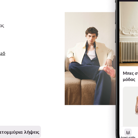
ας
σμό
ατομμύρια λήψεις