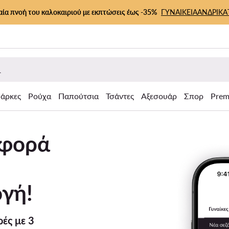
αία πνοή του καλοκαιριού με εκπτώσεις έως -35%
ΓΥΝΑΙΚΕΙΑ
ΑΝΔΡΙΚΑ
άρκες
Ρούχα
Παπούτσια
Τσάντες
Αξεσουάρ
Σπορ
Prem
σφορά
γή!
ές με 3