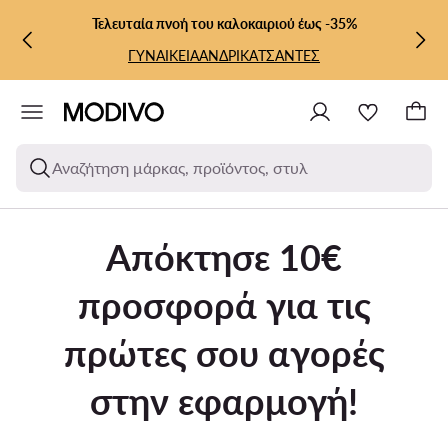
ΜΕΤΆΒΑΣΗ ΣΤΟ ΚΎΡΙΟ ΠΕΡΙΕΧΌΜΕΝΟ
ΜΕΤΆΒΑΣΗ ΣΤΗΝ ΑΝΑΖΉΤΗΣΗ
Τελευταία πνοή του καλοκαιριού έως -35%
ΓΥΝΑΙΚΕΙΑ
ΑΝΔΡΙΚΑ
ΤΣΑΝΤΕΣ
Αναζήτηση μάρκας, προϊόντος, στυλ
Απόκτησε 10€
προσφορά για τις
πρώτες σου αγορές
στην εφαρμογή!