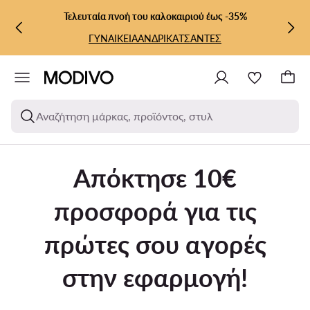
ΜΕΤΆΒΑΣΗ ΣΤΟ ΚΎΡΙΟ ΠΕΡΙΕΧΌΜΕΝΟ
ΜΕΤΆΒΑΣΗ ΣΤΗΝ ΑΝΑΖΉΤΗΣΗ
Τελευταία πνοή του καλοκαιριού έως -35%
ΓΥΝΑΙΚΕΙΑ
ΑΝΔΡΙΚΑ
ΤΣΑΝΤΕΣ
Αναζήτηση μάρκας, προϊόντος, στυλ
Απόκτησε 10€
προσφορά για τις
πρώτες σου αγορές
στην εφαρμογή!