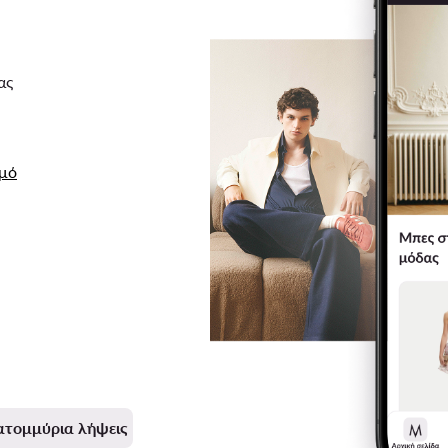
ας
σμό
ατομμύρια λήψεις