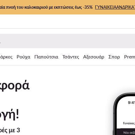
αία πνοή του καλοκαιριού με εκπτώσεις έως -35%
ΓΥΝΑΙΚΕΙΑ
ΑΝΔΡΙΚΑ
άρκες
Ρούχα
Παπούτσια
Τσάντες
Αξεσουάρ
Σπορ
Prem
σφορά
γή!
ές με 3