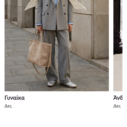
Γυναίκα
Άνδρ
Δες
Δες