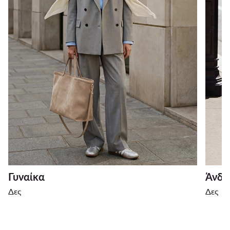
Γυναίκα
Άνδρ
Δες
Δες